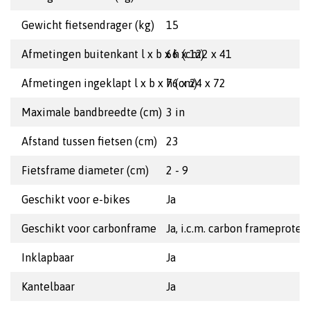
Gewicht fietsendrager (kg)
15
Afmetingen buitenkant l x b x h (cm)
66 x 122 x 41
Afmetingen ingeklapt l x b x h (cm)
76 x 24 x 72
Maximale bandbreedte (cm)
3 in
Afstand tussen fietsen (cm)
23
Fietsframe diameter (cm)
2 - 9
Geschikt voor e-bikes
Ja
Geschikt voor carbonframe
Ja, i.c.m. carbon frameprotec
Inklapbaar
Ja
Kantelbaar
Ja