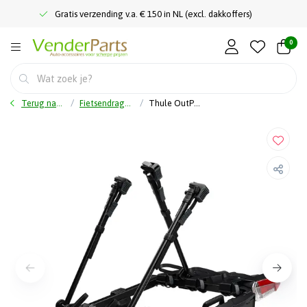
Gratis verzending v.a. € 150 in NL (excl. dakkoffers)
0
Terug naar home
Fietsendragers
Thule OutPace - Fietsendrager - 3 (E-)Fietsen - 50 kg draaggewicht - Nieuw model 2026