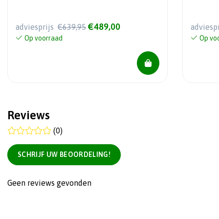
model 2026
€489,00
adviesprijs
€639,95
adviesp
Op voorraad
Op vo
Reviews
(0)
SCHRIJF UW BEOORDELING!
Geen reviews gevonden