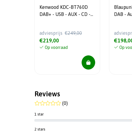
Kenwood KDC-BT760D
Blaupun
DAB+ - USB - AUX - CD -
DAB - Autoradio - Enkel
Bluetooth
Din- FM
adviesprijs
€249,00
adviespr
€219,00
€198,0
Op voorraad
Op voo
Reviews
(0)
1 star
2 stars