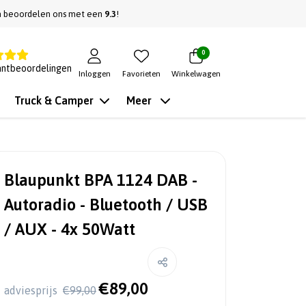
n beoordelen ons met een
9.3
!
0
antbeoordelingen
Inloggen
Favorieten
Winkelwagen
Truck & Camper
Meer
Blaupunkt BPA 1124 DAB -
Autoradio - Bluetooth / USB
/ AUX - 4x 50Watt
€89,00
adviesprijs
€99,00