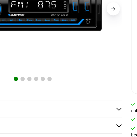
da
be