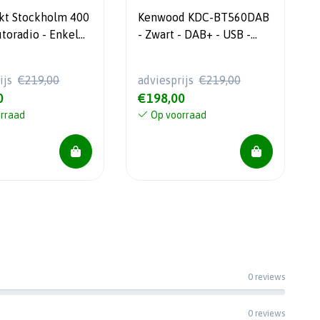
kt Stockholm 400
Kenwood KDC-BT560DAB
- Zwart - DAB+ - USB -
, AM, DAB, DAB+
AUX - CD - Bluetooth
ijs
€219,00
adviesprijs
€219,00
0
€198,00
rraad
Op voorraad
0 reviews
0 reviews