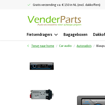
Gratis verzending v.a. € 150 in NL (excl. dakkoffers)
Fietsendragers
Bagageboxen
Dakkof
Terug naar home
Car audio
Autoradio's
Blaupu