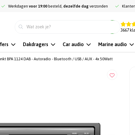
Werkdagen
voor 19:00
besteld,
dezelfde dag
verzonden
Klante
9.3
3667
kl
fers
Dakdragers
Car audio
Marine audio
nkt BPA 1124 DAB - Autoradio - Bluetooth / USB / AUX - 4x 50Watt