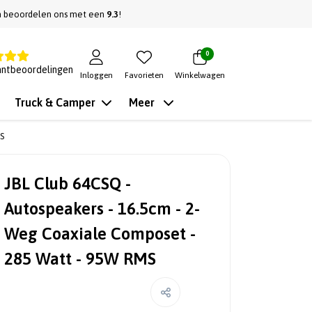
n beoordelen ons met een
9.3
!
0
antbeoordelingen
Inloggen
Favorieten
Winkelwagen
Truck & Camper
Meer
S
JBL Club 64CSQ -
Autospeakers - 16.5cm - 2-
Weg Coaxiale Composet -
285 Watt - 95W RMS