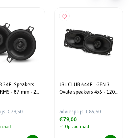
 34F- Speakers -
JBL CLUB 644F - GEN 3 -
 RMS - 87 mm - 2-
Ovale speakers 4x6 - 120
Watt
ijs
€79,50
adviesprijs
€89,50
€79,00
rraad
Op voorraad