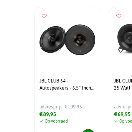
JBL CLUB 64 -
JBL CLUB
Autospeakers - 6,5” Inch
25 Watt
(160mm) - 2-weg Coaxiaal
Weg
- 60W RMS
adviesprijs
€109,95
adviespr
€89,95
€69,95
Op voorraad
Op voo