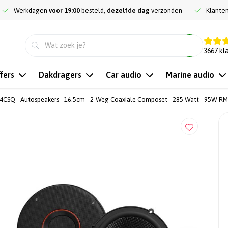
Werkdagen
voor 19:00
besteld,
dezelfde dag
verzonden
Klante
9.3
3667
kl
fers
Dakdragers
Car audio
Marine audio
64CSQ - Autospeakers - 16.5cm - 2-Weg Coaxiale Composet - 285 Watt - 95W RM