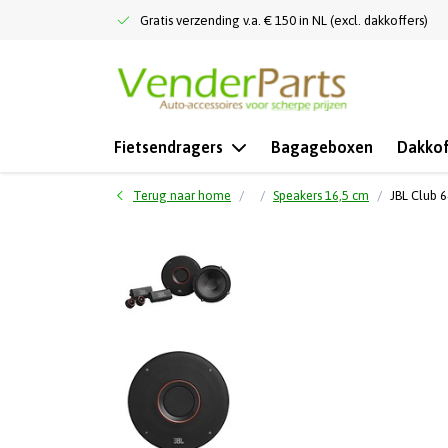
Gratis verzending v.a. € 150 in NL (excl. dakkoffers)
Fietsendragers
Bagageboxen
Dakkof
Terug naar home
Speakers 16,5 cm
JBL Club 