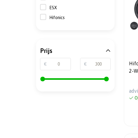
ESX
Hifonics
Prijs
Hifon
€
€
2-W
100
adv
O