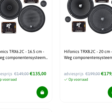
ics TRX6.2C - 16.5 cm -
Hifonics TRX8.2C - 20 cm -
eg componentensysteem -
Weg componentensysteem
 Watt RMS
125 Watt RMS
€135,00
€179
iesprijs
€149,00
adviesprijs
€199,00
p voorraad
Op voorraad