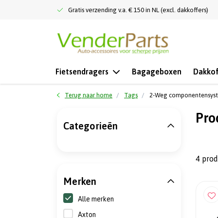
Gratis verzending v.a. € 150 in NL (excl. dakkoffers)
Fietsendragers
Bagageboxen
Dakkof
Terug naar home
Tags
2-Weg componentensys
Pro
Categorieën
4 pro
Merken
Alle merken
Axton