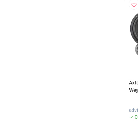
Axton 
Weg
100
adv
O