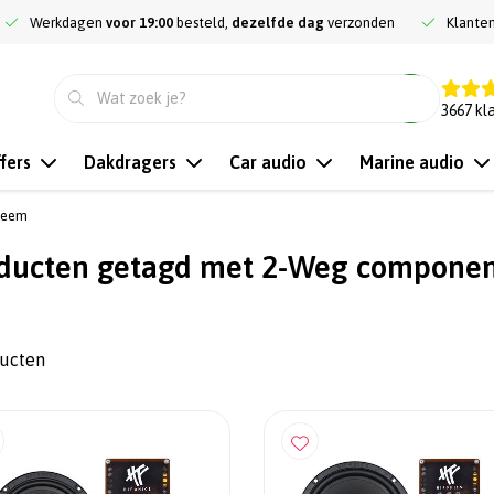
Werkdagen
voor 19:00
besteld,
dezelfde dag
verzonden
Klante
9.3
3667
kl
fers
Dakdragers
Car audio
Marine audio
teem
ducten getagd met 2-Weg compone
ducten