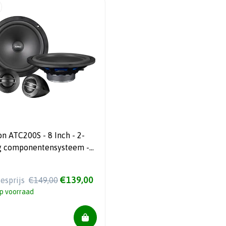
ATC200S - 8 Inch - 2-
 componentensysteem -
 W RMS
€139,00
iesprijs
€149,00
p voorraad