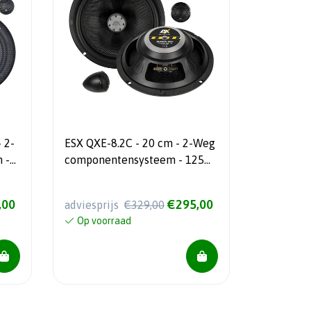
 2-
ESX QXE-8.2C - 20 cm - 2-Weg
 -
componentensysteem - 125
Watt RMS
,00
€295,00
adviesprijs
€329,00
Op voorraad