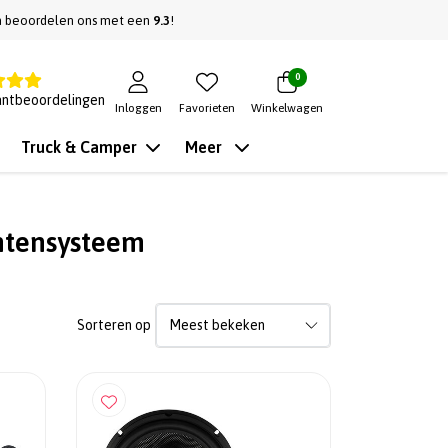
n beoordelen ons met een
9.3
!
0
antbeoordelingen
Inloggen
Favorieten
Winkelwagen
Truck & Camper
Meer
ntensysteem
Sorteren op