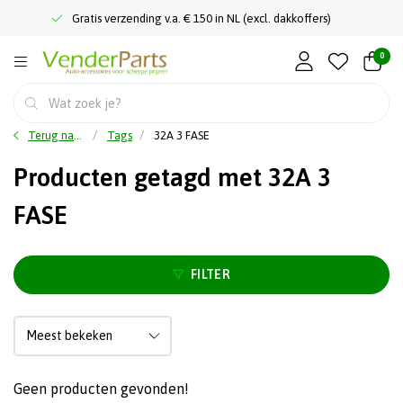
Gratis verzending v.a. € 150 in NL (excl. dakkoffers)
0
Terug naar home
Tags
32A 3 FASE
Producten getagd met 32A 3
FASE
FILTER
Geen producten gevonden!