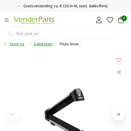
Gratis verzending v.a. € 150 in NL (excl. dakkoffers)
0
Terug naar home
Dakdragers
Thule Snowpack M - 7324 - 4 paar ski's of 2 snowboards