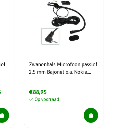
ef -
Zwanenhals Microfoon passief
2.5 mm Bajonet o.a. Nokia,
zelfde als ME151HL
5
€88,95
Op voorraad