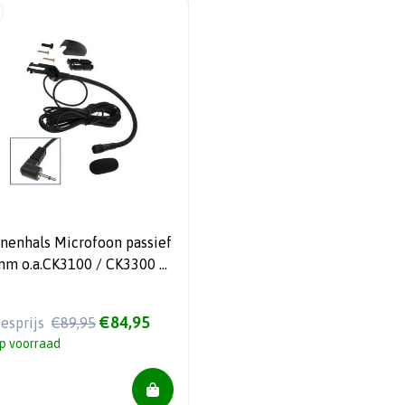
nenhals Microfoon passief
mm o.a.CK3100 / CK3300 /
500, Sony Ericsson,
Tom GO, JVC KD-BT
€84,95
iesprijs
€89,95
p voorraad