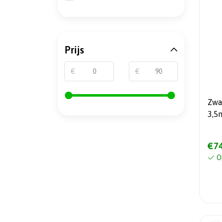
Prijs
€
€
Zwa
3,5
€74
O