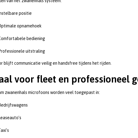
len van het zwanenhals systeem:
Instelbare positie
Optimale opnamehoek
Comfortabele bediening
Professionele uitstraling
r blijft communicatie veilig en handsfree tijdens het rijden.
aal voor fleet en professioneel 
m zwanenhals microfoons worden veel toegepast in:
Bedrijfswagens
Leaseauto’s
axi’s