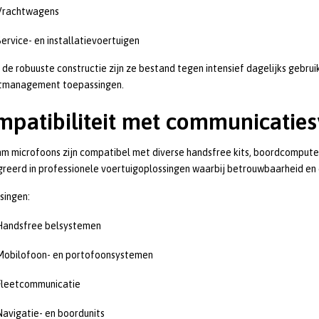
Vrachtwagens
Service- en installatievoertuigen
 de robuuste constructie zijn ze bestand tegen intensief dagelijks gebru
etmanagement toepassingen.
patibiliteit met communicatie
m microfoons zijn compatibel met diverse handsfree kits, boordcomput
reerd in professionele voertuigoplossingen waarbij betrouwbaarheid en c
singen:
Handsfree belsystemen
Mobilofoon- en portofoonsystemen
Fleetcommunicatie
Navigatie- en boordunits