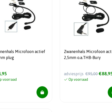
nenhals Microfoon actief
Zwanenhals Microfoon acti
mm plug
2,5mm o.a.THB-Bury
,95
€88,9
adviesprijs
€95,00
p voorraad
Op voorraad