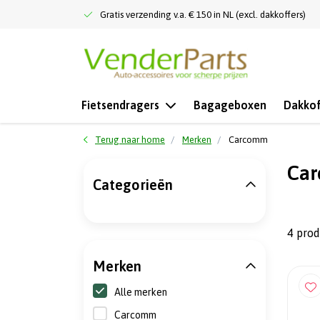
Gratis verzending v.a. € 150 in NL (excl. dakkoffers)
Fietsendragers
Bagageboxen
Dakkof
Terug naar home
Merken
Carcomm
Ca
Categorieën
4 pro
Merken
Alle merken
Carcomm