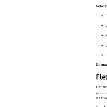
Belang
Dit maa
Fle
Het zwa
zodat d
maar v