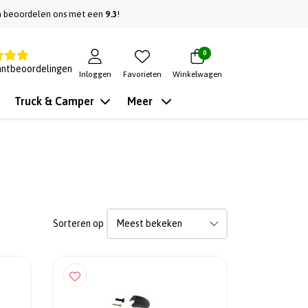
n beoordelen ons met een
9.3
!
0
antbeoordelingen
Inloggen
Favorieten
Winkelwagen
Truck & Camper
Meer
Sorteren op