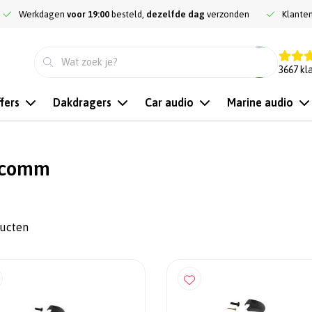
Werkdagen
voor 19:00
besteld,
dezelfde dag
verzonden
Klante
9.3
3667
kl
fers
Dakdragers
Car audio
Marine audio
rcomm
ducten