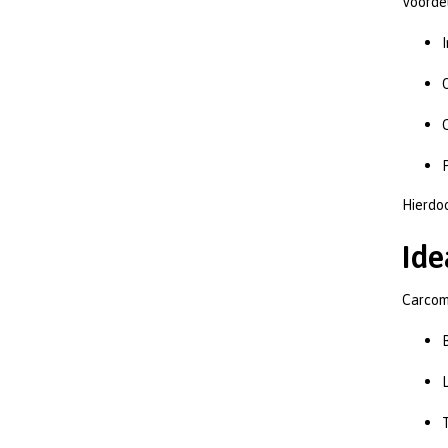
Voorde
Hierdoo
Ide
Carcom
T