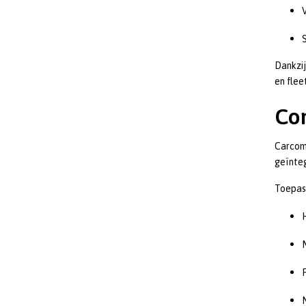
Dankzij
en fle
Com
Carcom
geïnteg
Toepas