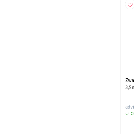
Zwa
3,5
CK3
Tom
adv
O