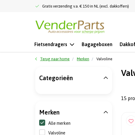
Gratis verzending v.a. € 150 in NL (excl. dakkoffers)
Fietsendragers
Bagageboxen
Dakkof
Terug naar home
Merken
Valvoline
Val
Categorieën
15 pr
Merken
Alle merken
Valvoline