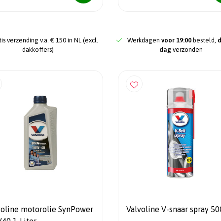
is verzending v.a. € 150 in NL (excl.
Werkdagen
voor 19:00
besteld,
dakkoffers)
dag
verzonden
voline motorolie SynPower
Valvoline V-snaar spray 5