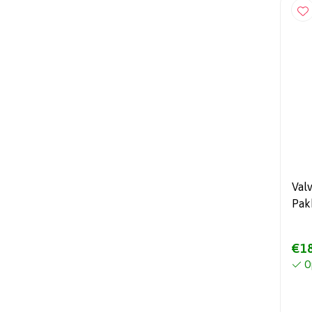
Val
Pak
500
€18
O