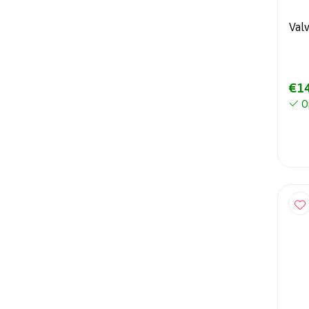
Val
€14
O