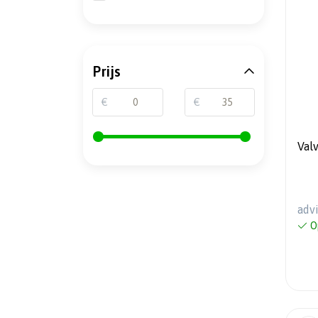
Prijs
€
€
Val
adv
O