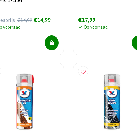
40 1-Liter
€14,99
€17,99
iesprijs
€14,99
p voorraad
Op voorraad