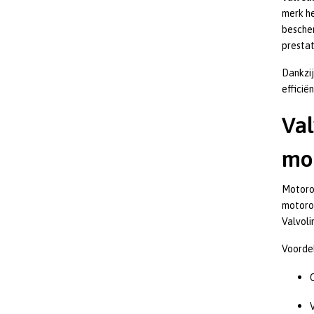
merk he
bescher
prestat
Dankzij
efficië
Val
mo
Motorol
motoron
Valvoli
Voordel