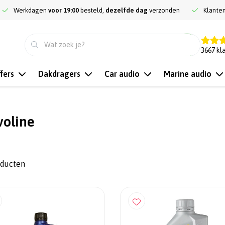
Werkdagen
voor 19:00
besteld,
dezelfde dag
verzonden
Klante
9.3
3667
kl
fers
Dakdragers
Car audio
Marine audio
voline
oducten