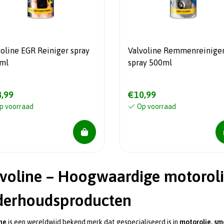
voline EGR Reiniger spray
Valvoline Remmenreinige
ml
spray 500ml
,99
€10,99
p voorraad
Op voorraad
voline – Hoogwaardige motoroli
derhoudsproducten
ne
is een wereldwijd bekend merk dat gespecialiseerd is in
motorolie, s