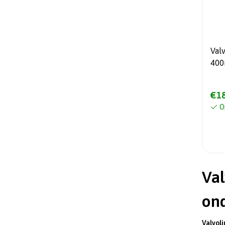
Val
400
€18
O
Val
on
Valvoli