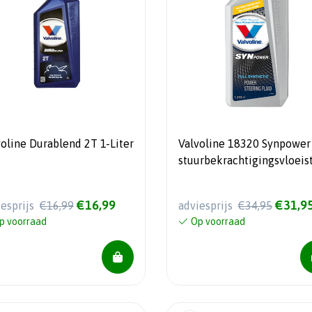
voline Durablend 2T 1-Liter
Valvoline 18320 Synpower
stuurbekrachtigingsvloeis
1L
€16,99
€31,9
iesprijs
€16,99
adviesprijs
€34,95
p voorraad
Op voorraad