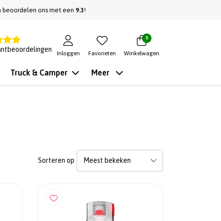
n beoordelen ons met een
9.3
!
0
antbeoordelingen
Inloggen
Favorieten
Winkelwagen
Truck & Camper
Meer
Sorteren op