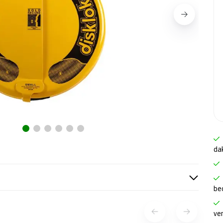
da
be
ve