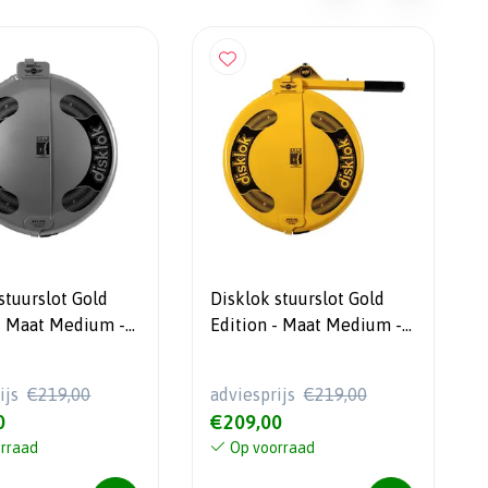
stuurslot Gold
Disklok stuurslot Gold
 - Maat Medium -
Edition - Maat Medium -
- Zilver - SCM-
39-44cm - Geel - SCM-
MP-03
klasse MP-03
ijs
€219,00
adviesprijs
€219,00
0
€209,00
rraad
Op voorraad