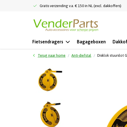
Gratis verzending v.a. € 150 in NL (excl. dakkoffers)
Fietsendragers
Bagageboxen
Dakkof
Terug naar home
Anti-diefstal
Disklok stuurslot 