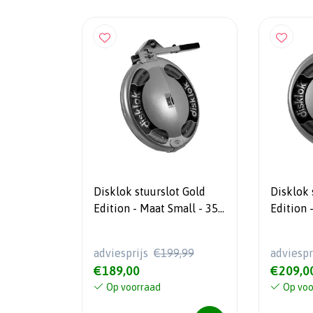
Disklok stuurslot Gold
Disklok 
Edition - Maat Small - 35-
Edition
39cm - Zilver - SCM-
39-44cm 
klasse MP-03
klasse 
adviesprijs
€199,99
adviespr
€189,00
€209,0
Op voorraad
Op voo