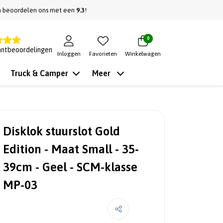
n beoordelen ons met een
9.3
!
0
antbeoordelingen
Inloggen
Favorieten
Winkelwagen
Truck & Camper
Meer
Disklok stuurslot Gold
Edition - Maat Small - 35-
39cm - Geel - SCM-klasse
MP-03