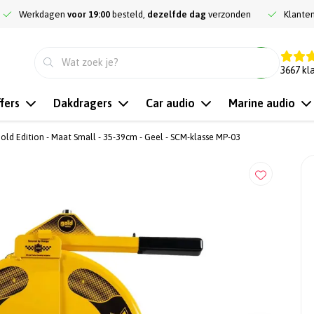
Werkdagen
voor 19:00
besteld,
dezelfde dag
verzonden
Klante
9.3
3667
kl
fers
Dakdragers
Car audio
Marine audio
Gold Edition - Maat Small - 35-39cm - Geel - SCM-klasse MP-03