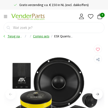
Gratis verzending v.a. € 150 in NL (excl. dakkoffers)
0
Terug naar home
Compo sets
ESX Quantum QXE6.2 v2 - Luidspreker set - 16,5 cm - 2-Weg compo - 125 Watts RMS