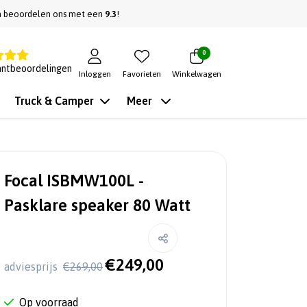
n beoordelen ons met een
9.3
!
0
antbeoordelingen
Inloggen
Favorieten
Winkelwagen
Truck & Camper
Meer
Focal ISBMW100L -
Pasklare speaker 80 Watt
€249,00
adviesprijs
€269,00
Op voorraad