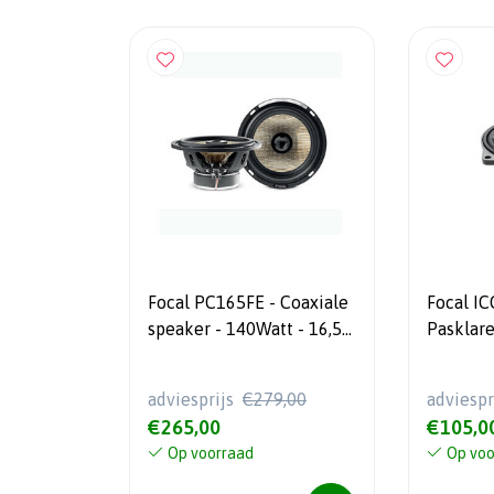
Focal PC165FE - Coaxiale
Focal I
speaker - 140Watt - 16,5
Pasklar
cm
adviesprijs
€279,00
adviespr
€265,00
€105,0
Op voorraad
Op voo