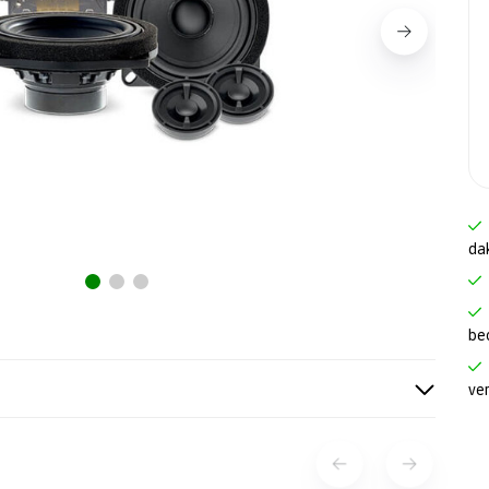
da
be
ve