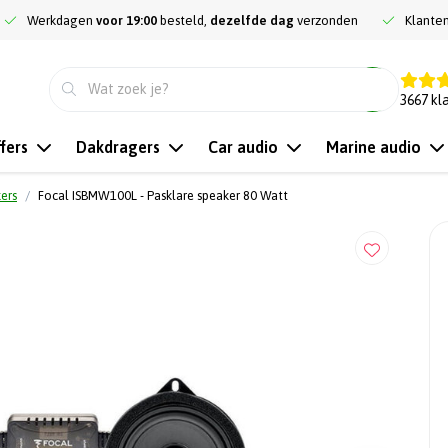
Werkdagen
voor 19:00
besteld,
dezelfde dag
verzonden
Klante
9.3
3667
kl
fers
Dakdragers
Car audio
Marine audio
kers
Focal ISBMW100L - Pasklare speaker 80 Watt