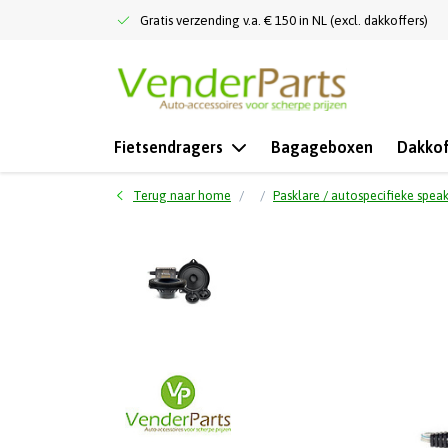
Gratis verzending v.a. € 150 in NL (excl. dakkoffers)
Fietsendragers
Bagageboxen
Dakkof
Terug naar home
Pasklare / autospecifieke spea