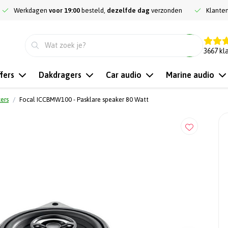
Werkdagen
voor 19:00
besteld,
dezelfde dag
verzonden
Klante
9.3
3667
kl
fers
Dakdragers
Car audio
Marine audio
kers
Focal ICCBMW100 - Pasklare speaker 80 Watt