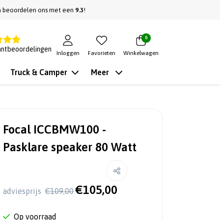
n beoordelen ons met een
9.3
!
0
antbeoordelingen
Inloggen
Favorieten
Winkelwagen
Truck & Camper
Meer
Focal ICCBMW100 -
Pasklare speaker 80 Watt
€105,00
adviesprijs
€109,00
Op voorraad