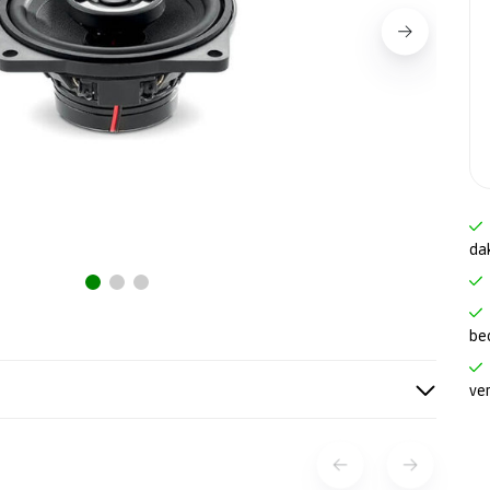
da
be
ve