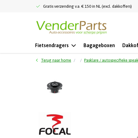
Gratis verzending v.a. € 150 in NL (excl. dakkoffers)
Fietsendragers
Bagageboxen
Dakkof
Terug naar home
Pasklare / autospecifieke spea