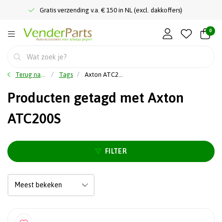
Gratis verzending v.a. € 150 in NL (excl. dakkoffers)
0
Terug naar home
Tags
Axton ATC200S
Producten getagd met Axton
ATC200S
FILTER