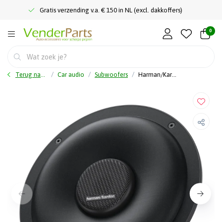
Gratis verzending v.a. € 150 in NL (excl. dakkoffers)
0
Terug naar home
Car audio
Subwoofers
Harman/Kardon Flow 80 - Subwoofer - 20cm / 8" - 125 Watt RMS