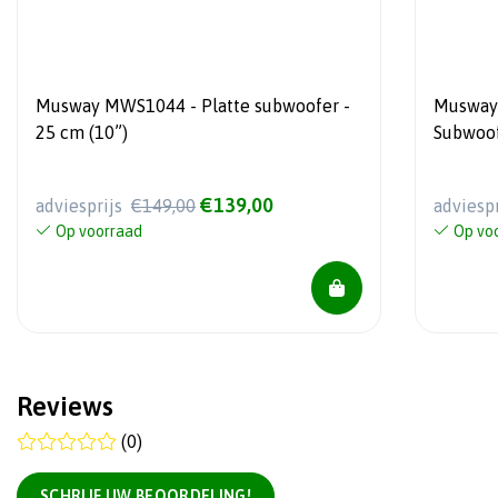
Musway MWS1044 - Platte subwoofer -
Musway 
25 cm (10”)
Subwoof
€139,00
adviesprijs
€149,00
adviesp
Op voorraad
Op vo
Reviews
(0)
SCHRIJF UW BEOORDELING!