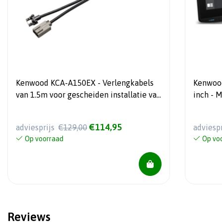
Kenwood KCA-A150EX - Verlengkabels
Kenwood
van 1.5m voor gescheiden installatie van
inch - 
display en chassis
Carplay
€114,95
adviesprijs
€129,00
adviesp
Op voorraad
Op vo
Reviews