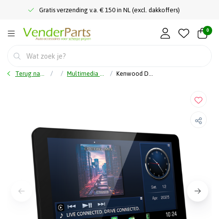
Gratis verzending v.a. € 150 in NL (excl. dakkoffers)
0
Terug naar home
Multimedia autoradio
Kenwood DMX9724XDS - Multimedia Systeem - Camperversie - 10.1'' Scherm - Draadloos Carplay & Android Auto - 1DIN Chassis