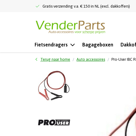
Gratis verzending v.a. € 150 in NL (excl. dakkoffers)
Fietsendragers
Bagageboxen
Dakkof
Terug naar home
Auto accessoires
Pro-User IBC R