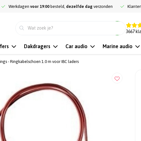
Werkdagen
voor 19:00
besteld,
dezelfde dag
verzonden
Klante
9.3
3667
kl
fers
Dakdragers
Car audio
Marine audio
ings - Ringkabelschoen 1.0 m voor IBC laders