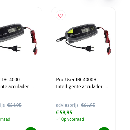
 IBC4000 -
Pro-User IBC4000B-
ente acculader -
Intelligente acculader -
t
6/12 Volt met Bluethooth
ijs
€54,95
adviesprijs
€66,95
€59,95
rraad
Op voorraad