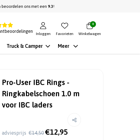
n beoordelen ons met een
9.3
!
0
antbeoordelingen
Inloggen
Favorieten
Winkelwagen
Truck & Camper
Meer
Pro-User IBC Rings -
Ringkabelschoen 1.0 m
voor IBC laders
€12,95
adviesprijs
€14,50