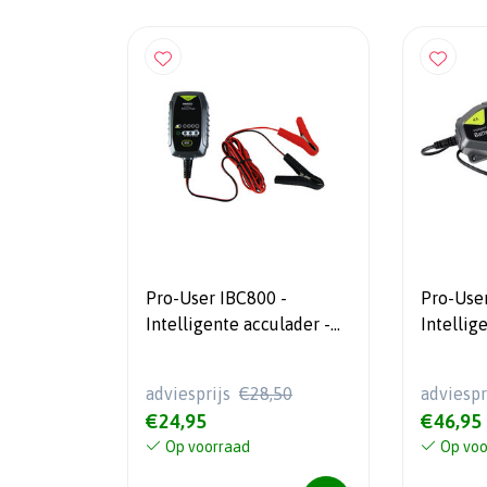
Pro-User IBC800 -
Pro-User
Intelligente acculader -
Intellig
6/12 Volt
6/12 Vol
adviesprijs
€28,50
adviespr
€24,95
€46,95
Op voorraad
Op voo