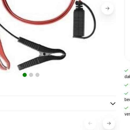
da
be
ve