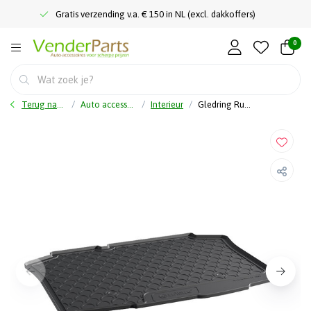
Gratis verzending v.a. € 150 in NL (excl. dakkoffers)
0
Terug naar home
Auto accessoires
Interieur
Gledring Rubbasol (Rubber) Kofferbakmat Seat Ibiza 6J 5-deurs 2008-2017