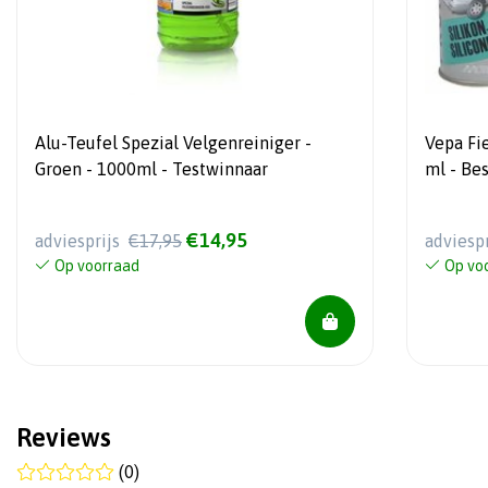
Alu-Teufel Spezial Velgenreiniger -
Vepa Fi
Groen - 1000ml - Testwinnaar
ml - Be
€14,95
adviesprijs
€17,95
adviesp
Op voorraad
Op vo
Reviews
(0)