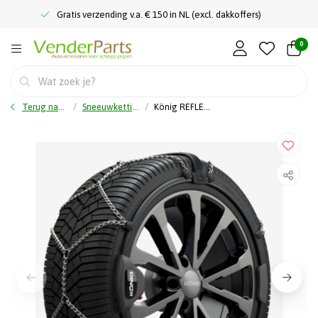
Gratis verzending v.a. € 150 in NL (excl. dakkoffers)
0
Terug naar home
Sneeuwkettingen
König REFLEX EDGE 602 - Sneeuwkettingen - Automatisch gespannen - Velgbescherming