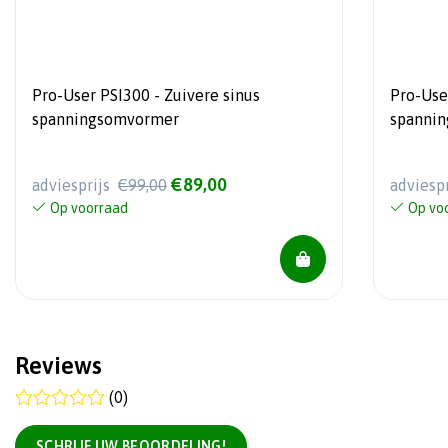
Pro-User PSI300 - Zuivere sinus
Pro-Use
spanningsomvormer
spanni
€89,00
adviesprijs
€99,00
adviesp
Op voorraad
Op vo
Reviews
(0)
SCHRIJF UW BEOORDELING!