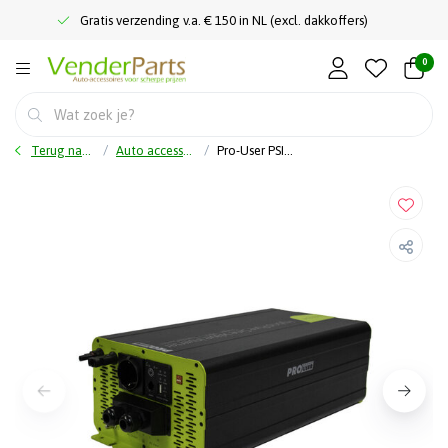
Gratis verzending v.a. € 150 in NL (excl. dakkoffers)
0
Terug naar home
Auto accessoires
Pro-User PSI1500TX - Hybrid zuivere sinus spanningsomvormer