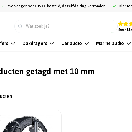
Werkdagen
voor 19:00
besteld,
dezelfde dag
verzonden
Klante
9.3
3667
kl
fers
Dakdragers
Car audio
Marine audio
ducten getagd met 10 mm
ducten