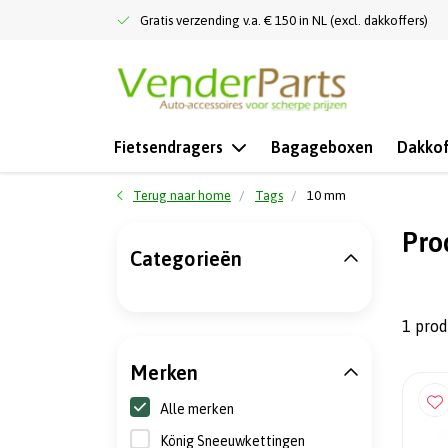
Gratis verzending v.a. € 150 in NL (excl. dakkoffers)
Fietsendragers
Bagageboxen
Dakkof
Terug naar home
Tags
10 mm
Pro
Categorieën
1 pro
Merken
Alle merken
König Sneeuwkettingen