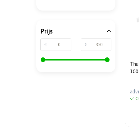
Prijs
€
€
Thul
100 
NIE
adv
O