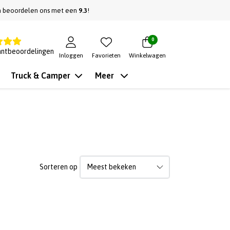
n beoordelen ons met een
9.3
!
0
antbeoordelingen
Inloggen
Favorieten
Winkelwagen
Truck & Camper
Meer
Sorteren op