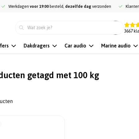
Werkdagen
voor 19:00
besteld,
dezelfde dag
verzonden
Klante
9.3
3667
kl
fers
Dakdragers
Car audio
Marine audio
ducten getagd met 100 kg
ducten