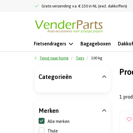
Gratis verzending v.a. € 150 in NL (excl. dakkoffers)
Fietsendragers
Bagageboxen
Dakkof
Terug naar home
Tags
100 kg
Pro
Categorieën
1 pro
Merken
Alle merken
Thule