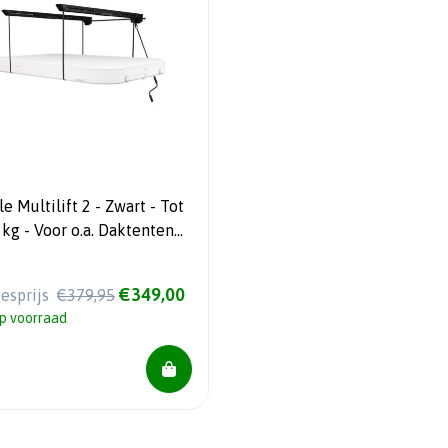
e Multilift 2 - Zwart - Tot
kg - Voor o.a. Daktenten
UW!!!
€349,00
iesprijs
€379,95
p voorraad