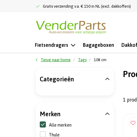
Gratis verzending v.a. € 150 in NL (excl. dakkoffers)
Fietsendragers
Bagageboxen
Dakkof
Terug naar home
Tags
108 cm
Pro
Categorieën
1 pro
Merken
Alle merken
Thule