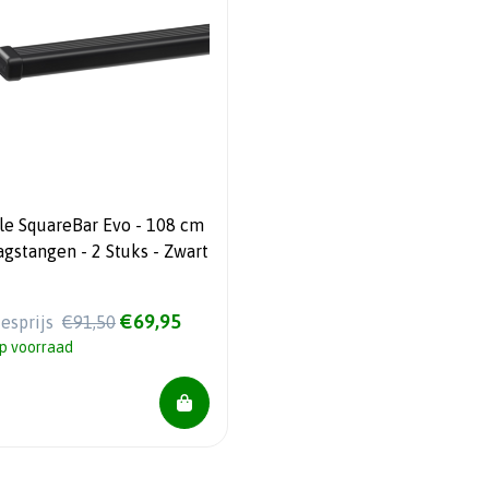
le SquareBar Evo - 108 cm
agstangen - 2 Stuks - Zwart
€69,95
iesprijs
€91,50
p voorraad