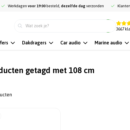
Werkdagen
voor 19:00
besteld,
dezelfde dag
verzonden
Klante
9.3
3667
kl
fers
Dakdragers
Car audio
Marine audio
ducten getagd met 108 cm
ducten