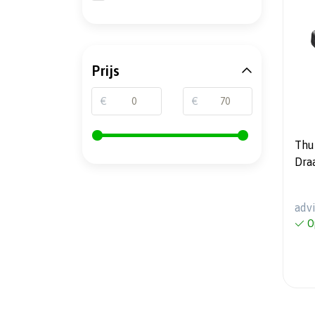
Prijs
€
€
Thu
Dra
adv
O