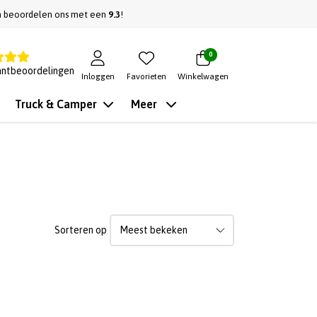
n beoordelen ons met een
9.3
!
0
antbeoordelingen
Inloggen
Favorieten
Winkelwagen
Truck & Camper
Meer
Sorteren op