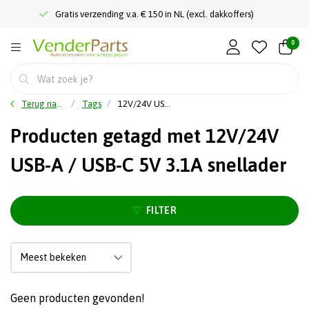
Gratis verzending v.a. € 150 in NL (excl. dakkoffers)
0
Terug naar home
Tags
12V/24V USB-A / USB-C 5V 3.1A snellader
Producten getagd met 12V/24V
USB-A / USB-C 5V 3.1A snellader
FILTER
Geen producten gevonden!