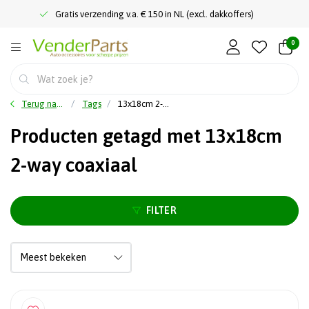
Gratis verzending v.a. € 150 in NL (excl. dakkoffers)
0
Terug naar home
Tags
13x18cm 2-way coaxiaal
Producten getagd met 13x18cm
2-way coaxiaal
FILTER