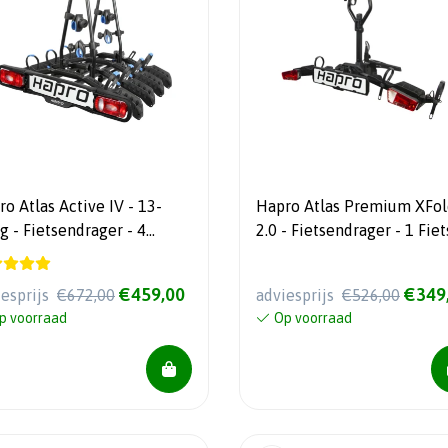
o Atlas Active IV - 13-
Hapro Atlas Premium XFold I
endrager - 4
2.0 - Fietsendrager - 1 Fiets -
Fietsen - Inklapbaar - 18 kg
Inklapbaar - 13.5 kg - 13 +
Polig
€459,00
€349
iesprijs
€672,00
adviesprijs
€526,00
p voorraad
Op voorraad