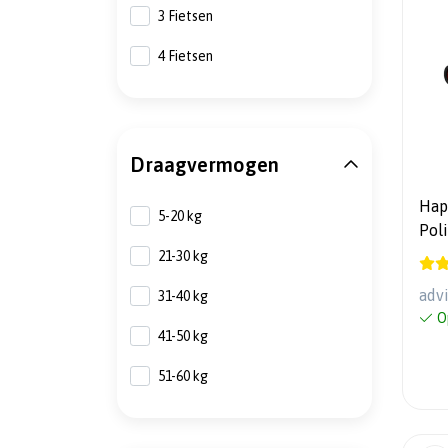
3 Fietsen
4 Fietsen
Draagvermogen
Hapr
5-20 kg
Polig - Fiets
21-30 kg
adv
31-40 kg
O
41-50 kg
51-60 kg