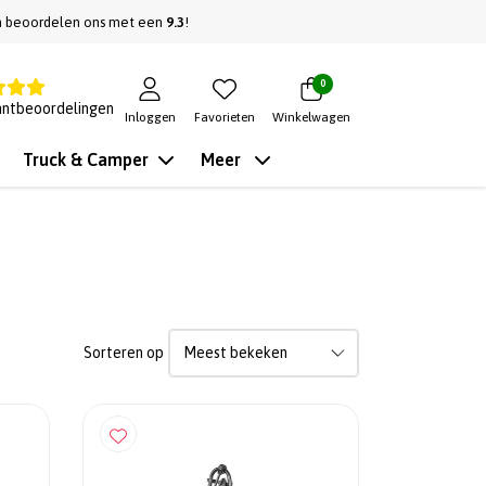
n beoordelen ons met een
9.3
!
0
antbeoordelingen
Inloggen
Favorieten
Winkelwagen
Truck & Camper
Meer
Sorteren op