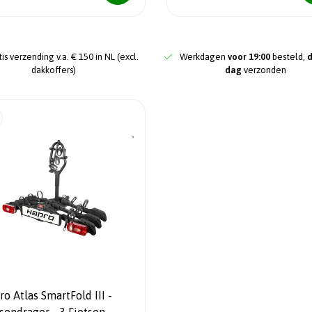
is verzending v.a. € 150 in NL (excl.
Werkdagen
voor 19:00
besteld,
dakkoffers)
dag
verzonden
o Atlas SmartFold III -