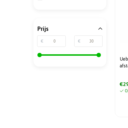
Prijs
€
€
Ueb
afs
/ 1
198
€29
O