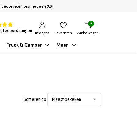
n beoordelen ons met een
9.3
!
0
antbeoordelingen
Inloggen
Favorieten
Winkelwagen
Truck & Camper
Meer
Sorteren op