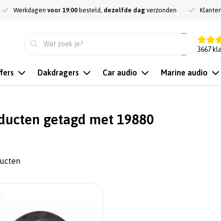
Werkdagen
voor 19:00
besteld,
dezelfde dag
verzonden
Klante
9.3
3667
kl
fers
Dakdragers
Car audio
Marine audio
ducten getagd met 19880
ducten