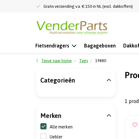
Gratis verzending v.a. € 150 in NL (excl. dakkoffers)
Fietsendragers
Bagageboxen
Dakkof
Terug naar home
Tags
19880
Pro
Categorieën
1 pro
Merken
Alle merken
Uebler