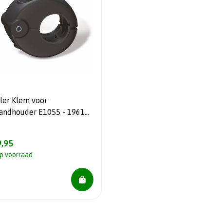
ler Klem voor
tandhouder E1055 - 19610
9620 / 19630 / 19880 /
90 / 19900
,95
p voorraad