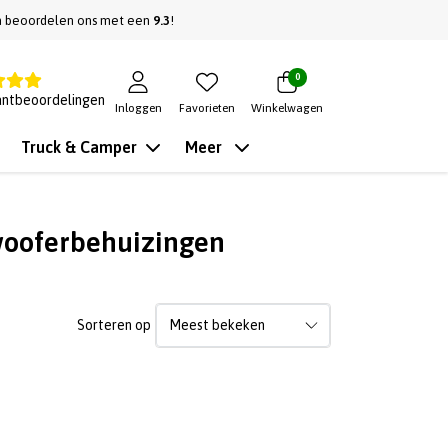
n beoordelen ons met een
9.3
!
0
antbeoordelingen
Inloggen
Favorieten
Winkelwagen
Truck & Camper
Meer
wooferbehuizingen
Sorteren op