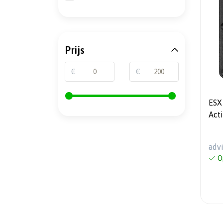
Prijs
€
€
ESX
Act
sub
adv
O