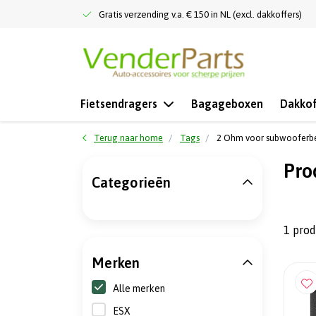
Gratis verzending v.a. € 150 in NL (excl. dakkoffers)
Fietsendragers
Bagageboxen
Dakkof
Terug naar home
Tags
2 Ohm voor subwooferb
Pro
Categorieën
1 pro
Merken
Alle merken
ESX