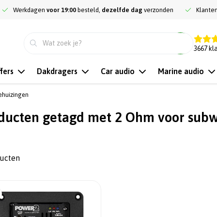
Werkdagen
voor 19:00
besteld,
dezelfde dag
verzonden
Klante
9.3
3667
kl
fers
Dakdragers
Car audio
Marine audio
ehuizingen
ducten getagd met 2 Ohm voor sub
ducten