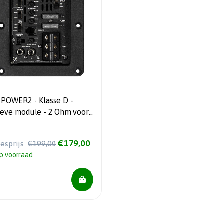
 POWER2 - Klasse D -
ieve module - 2 Ohm voor
wooferbehuizingen
€179,00
iesprijs
€199,00
p voorraad