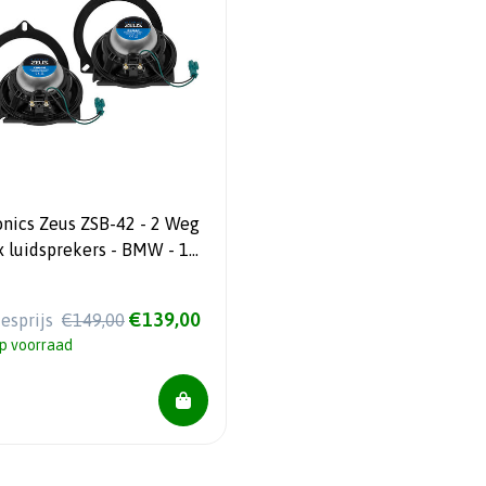
onics Zeus ZSB-42 - 2 Weg
x luidsprekers - BMW - 10
- 60 Watt RMS
€139,00
iesprijs
€149,00
p voorraad