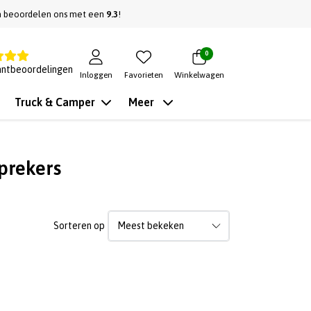
n beoordelen ons met een
9.3
!
0
antbeoordelingen
Inloggen
Favorieten
Winkelwagen
Truck & Camper
Meer
prekers
Sorteren op