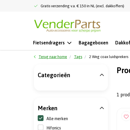
Gratis verzending v.a. € 150 in NL (excl. dakkoffers)
Fietsendragers
Bagageboxen
Dakkof
Terug naar home
Tags
2 Weg coax luidsprekers
Pro
Categorieën
1 pro
Merken
Alle merken
Hifonics