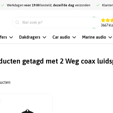
Werkdagen
voor 19:00
besteld,
dezelfde dag
verzonden
Klante
9.3
3667
kl
fers
Dakdragers
Car audio
Marine audio
ducten getagd met 2 Weg coax luids
ducten