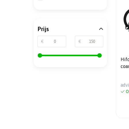
Prijs
€
€
Hif
coa
cm 
adv
O