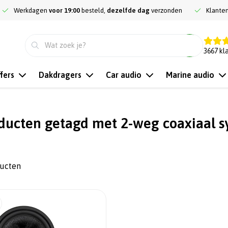
Werkdagen
voor 19:00
besteld,
dezelfde dag
verzonden
Klante
9.3
3667
kl
fers
Dakdragers
Car audio
Marine audio
ducten getagd met 2-weg coaxiaal 
ducten