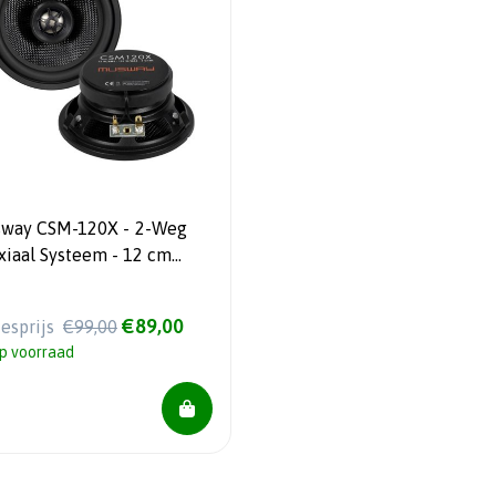
ay CSM-120X - 2-Weg
iaal Systeem - 12 cm
ikluidspreker - 75 Watt
S
€89,00
iesprijs
€99,00
p voorraad