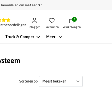
n beoordelen ons met een
9.3
!
0
antbeoordelingen
Inloggen
Favorieten
Winkelwagen
Truck & Camper
Meer
systeem
Sorteren op