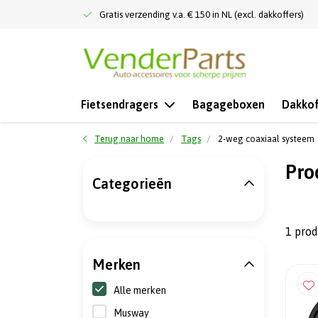
Gratis verzending v.a. € 150 in NL (excl. dakkoffers)
Fietsendragers
Bagageboxen
Dakkof
Terug naar home
Tags
2-weg coaxiaal systeem
Pro
Categorieën
1 pro
Merken
Alle merken
Musway