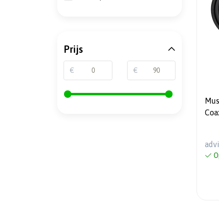
Prijs
€
€
Musw
Coax
Inkl
RM
adv
O