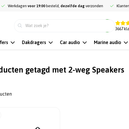
Werkdagen
voor 19:00
besteld,
dezelfde dag
verzonden
Klante
9.3
3667
kl
fers
Dakdragers
Car audio
Marine audio
ducten getagd met 2-weg Speakers
ducten