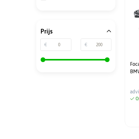
Prijs
€
€
Foc
adv
O