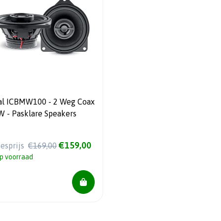
al ICBMW100 - 2 Weg Coax
BMW - Pasklare Speakers
€159,00
iesprijs
€169,00
p voorraad