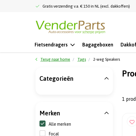
Gratis verzending v.a. € 150 in NL (excl. dakkoffers)
Fietsendragers
Bagageboxen
Dakkof
Terug naar home
Tags
2-weg Speakers
Pro
Categorieën
1 pro
Merken
Alle merken
Focal