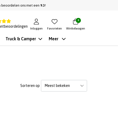
n beoordelen ons met een
9.3
!
0
antbeoordelingen
Inloggen
Favorieten
Winkelwagen
Truck & Camper
Meer
Sorteren op