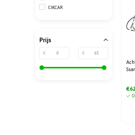
CIKCAR
Prijs
€
€
Ach
Ssa
€62
O