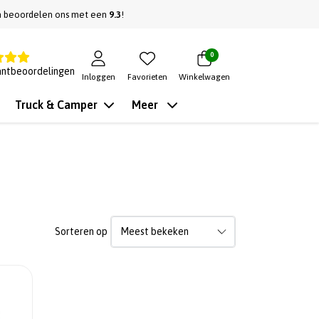
n beoordelen ons met een
9.3
!
0
antbeoordelingen
Inloggen
Favorieten
Winkelwagen
Truck & Camper
Meer
Sorteren op