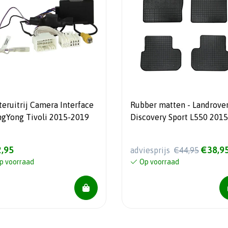
teruitrij Camera Interface
Rubber matten - Landrove
ngYong Tivoli 2015-2019
Discovery Sport L550 2015
2019 - 4-delig +
montagesysteem
,95
€38,9
adviesprijs
€44,95
p voorraad
Op voorraad