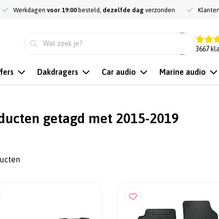
Werkdagen
voor 19:00
besteld,
dezelfde dag
verzonden
Klante
9.3
3667
kl
fers
Dakdragers
Car audio
Marine audio
ducten getagd met 2015-2019
ducten