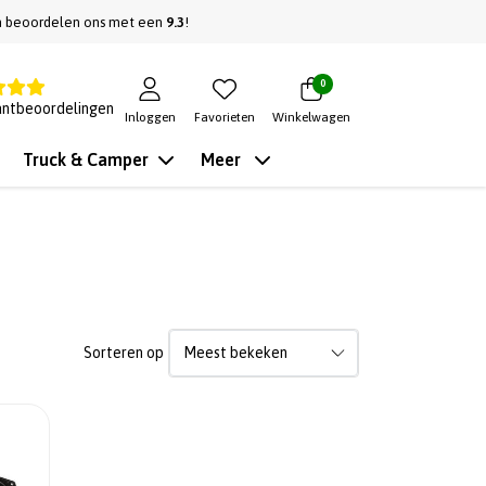
n beoordelen ons met een
9.3
!
0
antbeoordelingen
Inloggen
Favorieten
Winkelwagen
Truck & Camper
Meer
Sorteren op