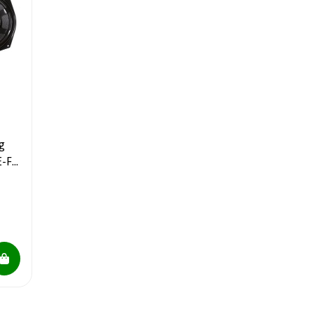
g
E-F