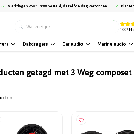
Werkdagen
voor 19:00
besteld,
dezelfde dag
verzonden
Klante
9.3
3667
kl
fers
Dakdragers
Car audio
Marine audio
ducten getagd met 3 Weg composet
ducten