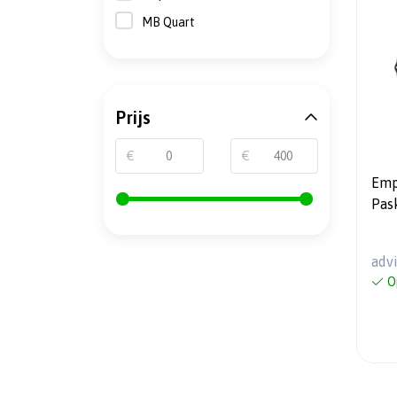
MB Quart
Prijs
€
€
Emp
Pas
- 20cm - 3-Weg composet -
100
adv
O