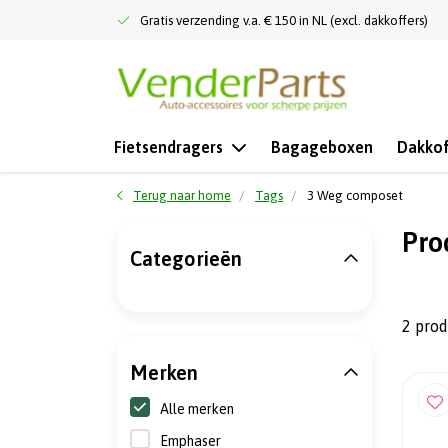
Gratis verzending v.a. € 150 in NL (excl. dakkoffers)
Fietsendragers
Bagageboxen
Dakkof
Terug naar home
Tags
3 Weg composet
Pro
Categorieën
2 pro
Merken
Alle merken
Emphaser