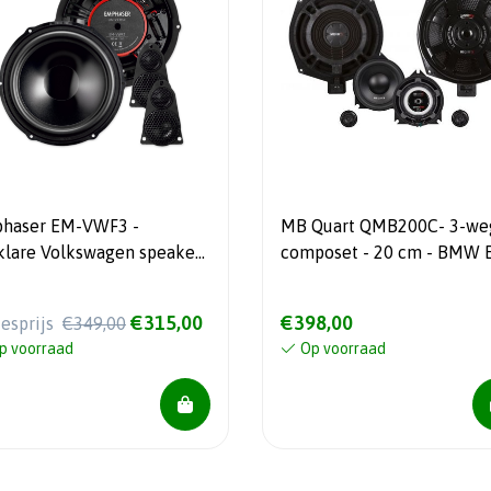
haser EM-VWF3 -
MB Quart QMB200C- 3-we
klare Volkswagen speakers
composet - 20 cm - BMW 
modellen
 Watt RMS
€315,00
€398,00
iesprijs
€349,00
p voorraad
Op voorraad