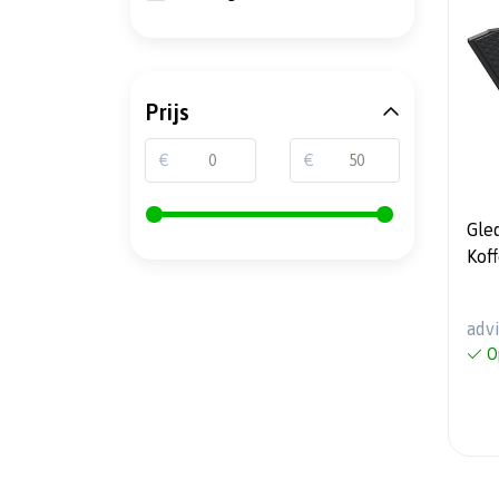
Prijs
€
€
Gle
Kof
2WD
vari
adv
O