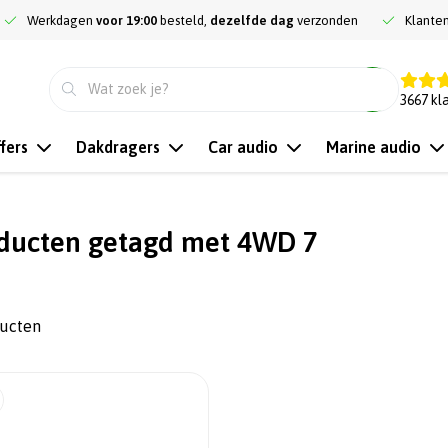
Werkdagen
voor 19:00
besteld,
dezelfde dag
verzonden
Klante
9.3
3667
kl
fers
Dakdragers
Car audio
Marine audio
ducten getagd met 4WD 7
ducten