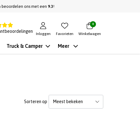
n beoordelen ons met een
9.3
!
0
antbeoordelingen
Inloggen
Favorieten
Winkelwagen
Truck & Camper
Meer
Sorteren op