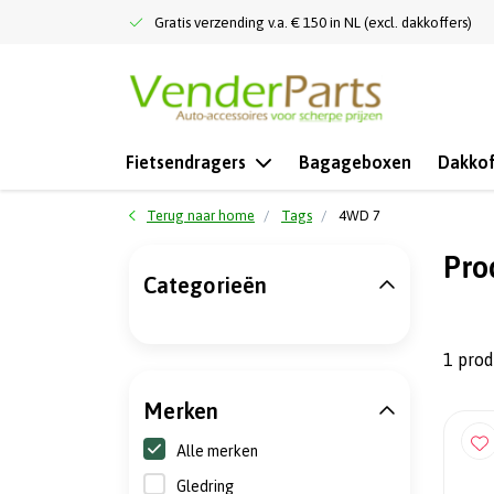
Gratis verzending v.a. € 150 in NL (excl. dakkoffers)
Fietsendragers
Bagageboxen
Dakkof
Terug naar home
Tags
4WD 7
Pro
Categorieën
1 pro
Merken
Alle merken
Gledring