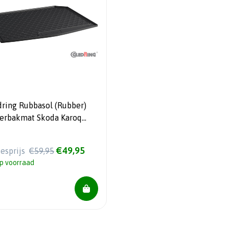
dring Rubbasol (Rubber)
ferbakmat Skoda Karoq
/4WD 7/2017- (Lage
abele laadvloer)
€49,95
iesprijs
€59,95
p voorraad