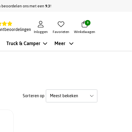
n beoordelen ons met een
9.3
!
0
antbeoordelingen
Inloggen
Favorieten
Winkelwagen
Truck & Camper
Meer
Sorteren op