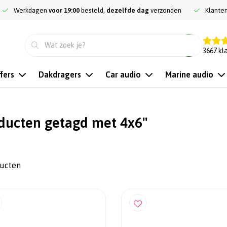
Werkdagen
voor 19:00
besteld,
dezelfde dag
verzonden
Klante
9.3
3667
kl
fers
Dakdragers
Car audio
Marine audio
ducten getagd met 4x6"
ducten