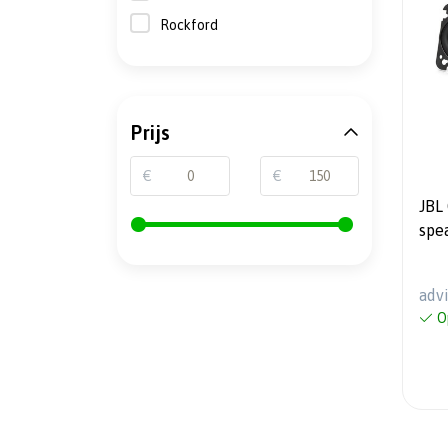
Rockford
Prijs
€
€
JBL
spe
adv
O