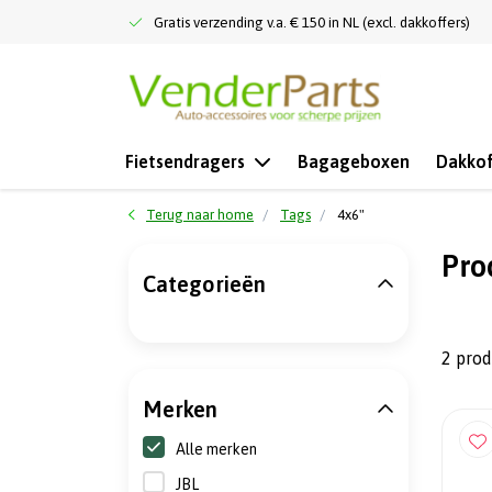
Gratis verzending v.a. € 150 in NL (excl. dakkoffers)
Fietsendragers
Bagageboxen
Dakkof
Terug naar home
Tags
4x6"
Pro
Categorieën
2 pro
Merken
Alle merken
JBL