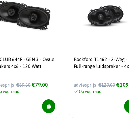
 CLUB 644F - GEN 3 - Ovale
Rockford T1462 - 2-Weg -
akers 4x6 - 120 Watt
Full-range luidspreker - 4x
45 Watt RMS - speaker
€79,00
€109
iesprijs
€89,50
adviesprijs
€129,00
p voorraad
Op voorraad