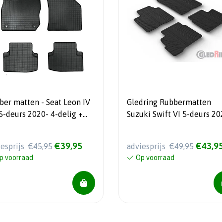
ber matten - Seat Leon IV
Gledring Rubbermatten
5-deurs 2020- 4-delig +
Suzuki Swift VI 5-deurs 20
tagesysteem
(T profiel 4-delig)
€39,95
€43,9
iesprijs
€45,95
adviesprijs
€49,95
p voorraad
Op voorraad