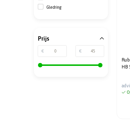
Gledring
Prijs
€
€
Rub
HB 
mon
adv
O