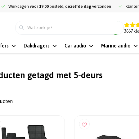
Werkdagen
voor 19:00
besteld,
dezelfde dag
verzonden
Klante
9.3
3667
kl
fers
Dakdragers
Car audio
Marine audio
ducten getagd met 5-deurs
ducten