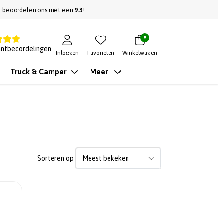
n beoordelen ons met een
9.3
!
0
antbeoordelingen
Inloggen
Favorieten
Winkelwagen
Truck & Camper
Meer
Sorteren op