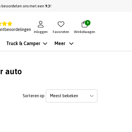
n beoordelen ons met een
9.3
!
0
antbeoordelingen
Inloggen
Favorieten
Winkelwagen
Truck & Camper
Meer
r auto
Sorteren op