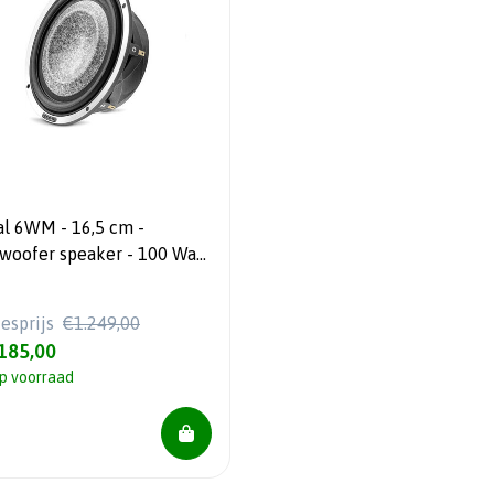
al 6WM - 16,5 cm -
woofer speaker - 100 Watt
 - Auto / Motor / Marine
iesprijs
€1.249,00
185,00
p voorraad