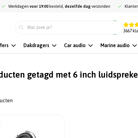
Werkdagen
voor 19:00
besteld,
dezelfde dag
verzonden
Klante
9.3
3667
kl
fers
Dakdragers
Car audio
Marine audio
ducten getagd met 6 inch luidspreke
ducten