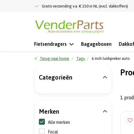
Gratis verzending v.a. € 150 in NL (excl. dakkoffers)
Fietsendragers
Bagageboxen
Dakkof
Terug naar home
Tags
6 inch luidspreker auto
Pro
Categorieën
1 pro
Merken
Alle merken
Focal