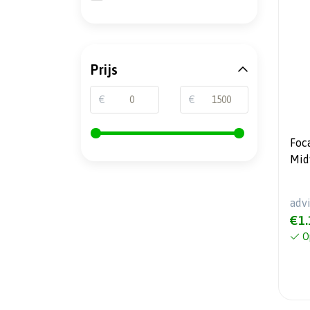
Prijs
€
€
Foc
Mid
RMS
adv
€1.
O