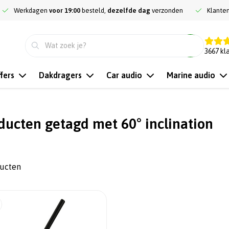
Werkdagen
voor 19:00
besteld,
dezelfde dag
verzonden
Klante
9.3
3667
kl
fers
Dakdragers
Car audio
Marine audio
ducten getagd met 60° inclination
ducten