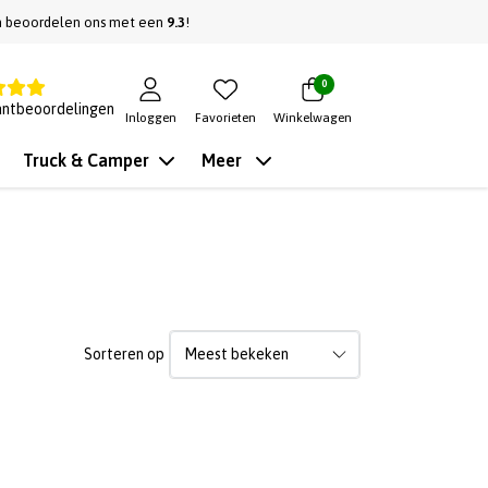
n beoordelen ons met een
9.3
!
0
antbeoordelingen
Inloggen
Favorieten
Winkelwagen
Truck & Camper
Meer
Sorteren op