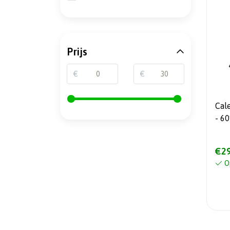
Prijs
€
€
Calea
- 60° inclination (DAB ready) -
20
€29
O