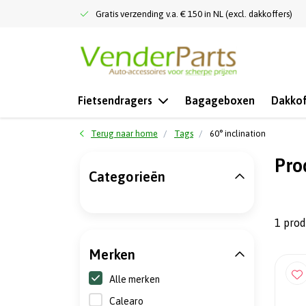
Gratis verzending v.a. € 150 in NL (excl. dakkoffers)
Fietsendragers
Bagageboxen
Dakkof
Terug naar home
Tags
60° inclination
Pro
Categorieën
1 pro
Merken
Alle merken
Calearo