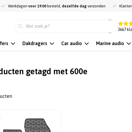
Werkdagen
voor 19:00
besteld,
dezelfde dag
verzonden
Klante
9.3
3667
kl
fers
Dakdragers
Car audio
Marine audio
ducten getagd met 600e
ducten