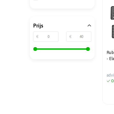
Prijs
€
€
Rub
- El
202
Elec
adv
mon
O