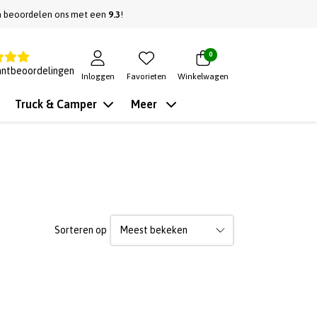
n beoordelen ons met een
9.3
!
0
antbeoordelingen
Inloggen
Favorieten
Winkelwagen
Truck & Camper
Meer
Sorteren op