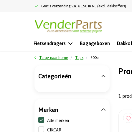
Gratis verzending v.a. € 150 in NL (excl. dakkoffers)
Fietsendragers
Bagageboxen
Dakkof
Terug naar home
Tags
600e
Pro
Categorieën
1 pro
Merken
Alle merken
CIKCAR