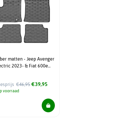
ber matten - Jeep Avenger
ectric 2023- & Fiat 600e
3- & Alfa Romeo Junior -
tric 2024- 4-delig +
€39,95
iesprijs
€46,95
tagesysteem
p voorraad