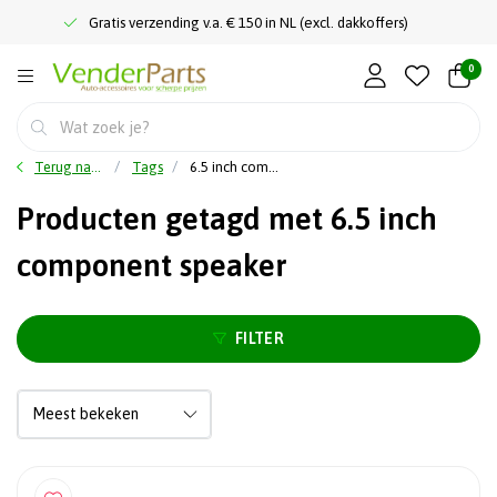
Gratis verzending v.a. € 150 in NL (excl. dakkoffers)
0
Terug naar home
Tags
6.5 inch component speaker
Producten getagd met 6.5 inch
component speaker
FILTER