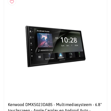
Kenwood DMX5023DABS - Multimediasysteem - 6.8"
touchscreen - Apple Carplay en Android Auto -