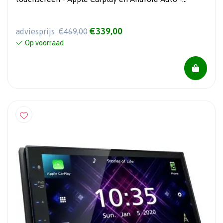
Bluetooth - DAB+
€339,00
adviesprijs
€469,00
Op voorraad