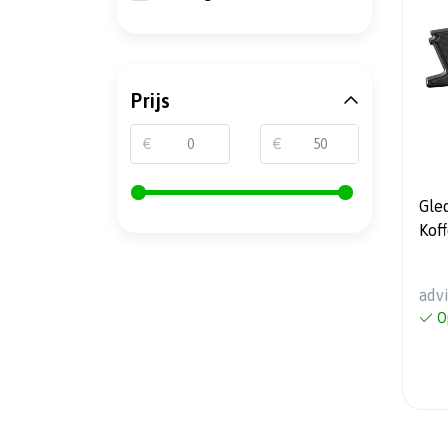
Prijs
€
€
Gle
Kof
Pol
201
adv
O