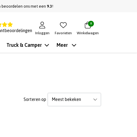
n beoordelen ons met een
9.3
!
0
antbeoordelingen
Inloggen
Favorieten
Winkelwagen
Truck & Camper
Meer
Sorteren op