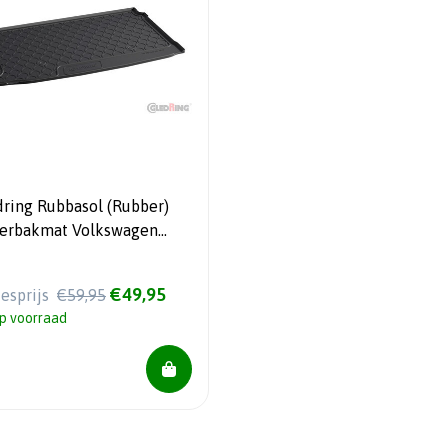
dring Rubbasol (Rubber)
ferbakmat Volkswagen
o 6R & 6C 3/5-deurs 2009-
7
€49,95
iesprijs
€59,95
p voorraad