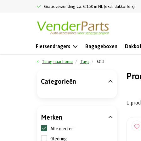
Gratis verzending v.a. € 150 in NL (excl. dakkoffers)
Fietsendragers
Bagageboxen
Dakkof
Terug naar home
Tags
6C 3
Pro
Categorieën
1 pro
Merken
Alle merken
Gledring