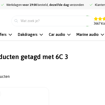
Werkdagen
voor 19:00
besteld,
dezelfde dag
verzonden
Klante
9.3
3667
kl
fers
Dakdragers
Car audio
Marine audio
ducten getagd met 6C 3
ducten