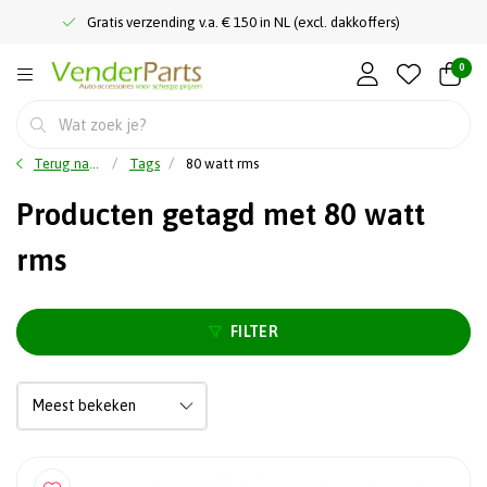
Gratis verzending v.a. € 150 in NL (excl. dakkoffers)
0
Terug naar home
Tags
80 watt rms
Producten getagd met 80 watt
rms
FILTER