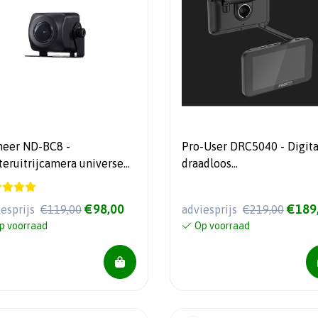
neer ND-BC8 -
Pro-User DRC5040 - Digita
teruitrijcamera universeel
draadloos
oge resolutie
achteruitrijcamerasysteem
Inch
€98,00
€189
iesprijs
€119,00
adviesprijs
€219,00
p voorraad
Op voorraad