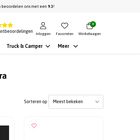
n beoordelen ons met een
9.3
!
0
antbeoordelingen
Inloggen
Favorieten
Winkelwagen
Truck & Camper
Meer
ra
Sorteren op