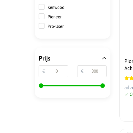
Kenwood
Pioneer
Pro-User
Prijs
Pio
Ach
€
€
- H
adv
O