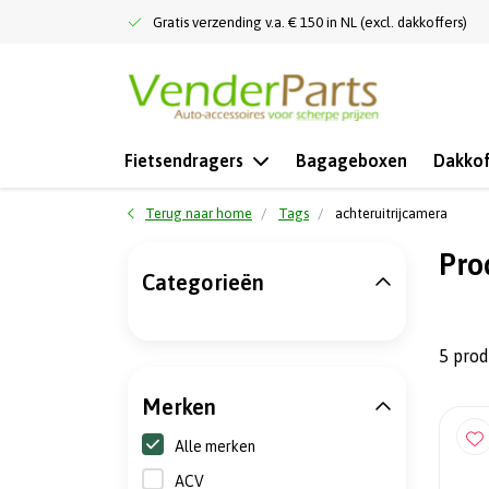
Gratis verzending v.a. € 150 in NL (excl. dakkoffers)
Fietsendragers
Bagageboxen
Dakkof
Terug naar home
Tags
achteruitrijcamera
Pro
Categorieën
5 pro
Merken
Alle merken
ACV