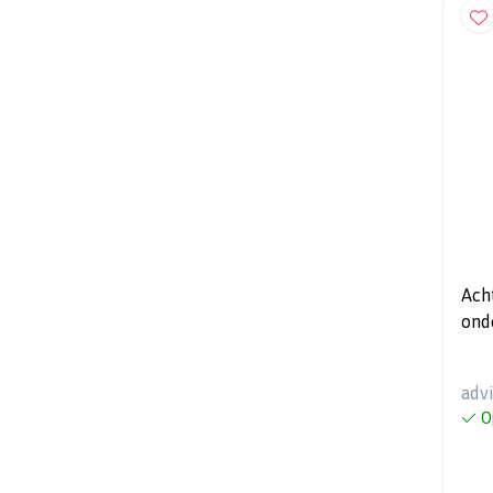
Ach
ond
28m
adv
O