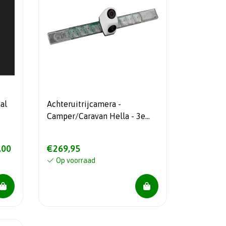
al
Achteruitrijcamera -
Camper/Caravan Hella - 3e
 - 5
remlicht wit
,00
€269,95
Op voorraad