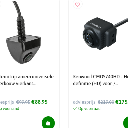
teruitrijcamera universele
Kenwood CMOS740HD - H
erbouw vierkant
definitie (HD) voor-/
m/25,5mm (CV-115N)
achterrijcamera voor de
DMX9720XDS
€88,95
€175
iesprijs
€99,95
adviesprijs
€219,00
p voorraad
Op voorraad