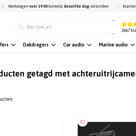
Werkdagen
voor 19:00
besteld,
dezelfde dag
verzonden
Klante
9.3
3667
kl
fers
Dakdragers
Car audio
Marine audio
ducten getagd met achteruitrijcame
ducten