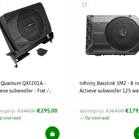
 Quantum QXF201A -
Infinity Basslink SM2 - 8 in
eve subwoofer - Fiat /
Actieve subwoofer 125 wa
oën / Peugeot / Opel - 8" -
RMS
 Watt RMS
€295,00
€179
iesprijs
€349,00
adviesprijs
€369,00
p voorraad
Op voorraad