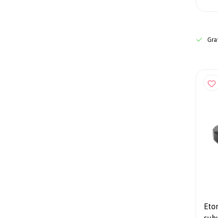
Grat
Eto