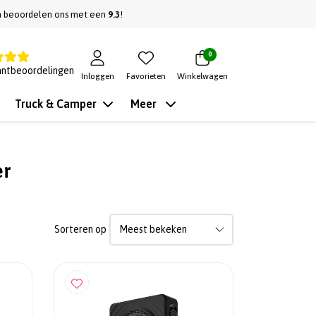
n beoordelen ons met een
9.3
!
0
antbeoordelingen
Inloggen
Favorieten
Winkelwagen
Truck & Camper
Meer
er
Sorteren op