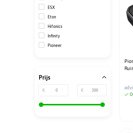
ESX
Eton
Hifonics
Infinity
Pioneer
Pio
Rui
Sub
Prijs
max
adv
€
€
O