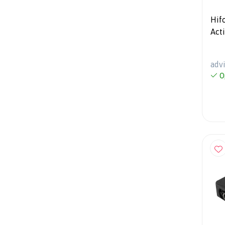
Hifonics V
Act
adv
O