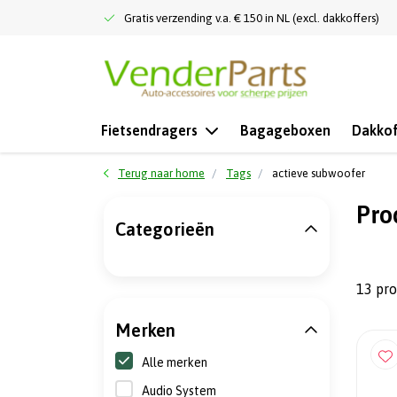
Gratis verzending v.a. € 150 in NL (excl. dakkoffers)
Fietsendragers
Bagageboxen
Dakkof
Terug naar home
Tags
actieve subwoofer
Pro
Categorieën
13 pr
Merken
Alle merken
Audio System