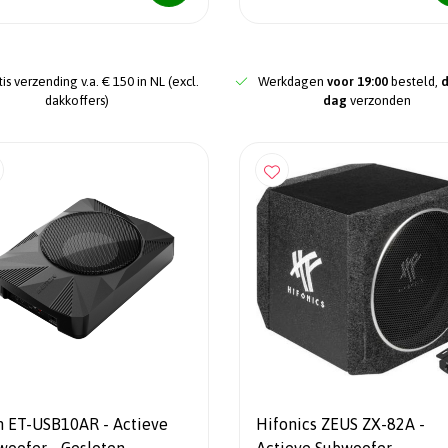
is verzending v.a. € 150 in NL (excl.
Werkdagen
voor 19:00
besteld,
dakkoffers)
dag
verzonden
n ET-USB10AR - Actieve
Hifonics ZEUS ZX-82A -