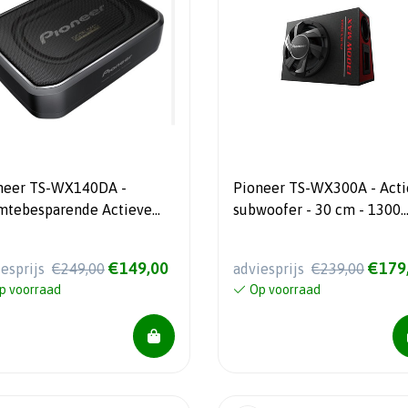
neer TS-WX140DA -
Pioneer TS-WX300A - Acti
mtebesparende Actieve
subwoofer - 30 cm - 1300
woofer - 170 Watt
Watt max
imum vermogen
€149,00
€179
iesprijs
€249,00
adviesprijs
€239,00
p voorraad
Op voorraad