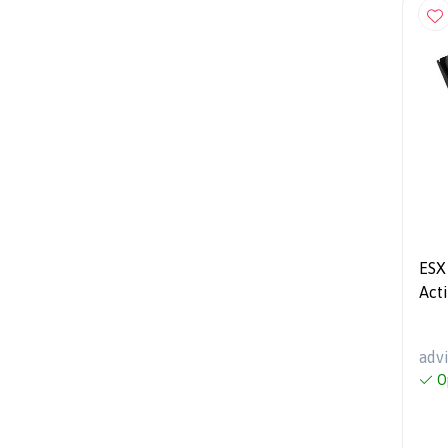
ESX
Acti
Citr
100
adv
O