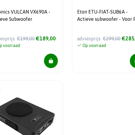
ULCAN VX690A -
Eton ETU-FIAT-SUB6A -
ieve Subwoofer
Actieve subwoofer - Voor Fiat
/ Citroën / Peugeot / -Do
Ram - Camper of bedrijfsa
€189,00
€285
iesprijs
€199,00
adviesprijs
€299,00
p voorraad
Op voorraad