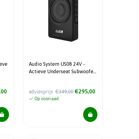
eve
Audio System US08 24V -
Actieve Underseat Subwoofer
- 250/200 Watt RMS - 2 Ohm -
24 Volt
,00
€295,00
adviesprijs
€349,00
Op voorraad