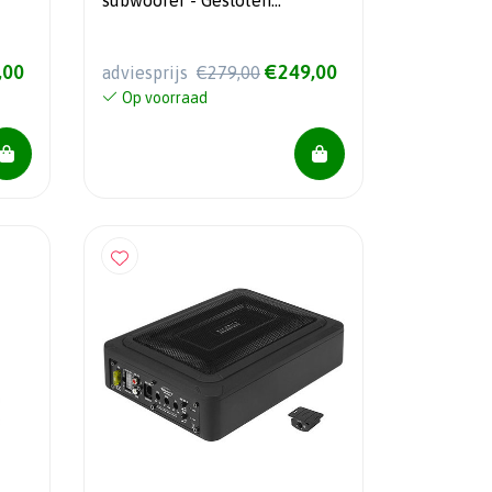
subwoofer - Gesloten
behuizing - 8" - 100 Watt RMS
,00
€249,00
adviesprijs
€279,00
Op voorraad