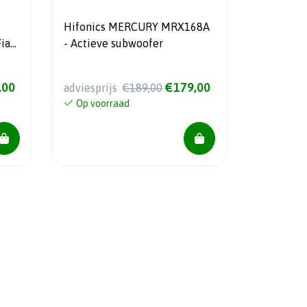
Hifonics MERCURY MRX168A
- Actieve subwoofer
dge
uto
,00
€179,00
adviesprijs
€189,00
Op voorraad