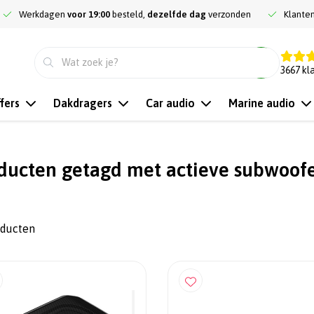
Werkdagen
voor 19:00
besteld,
dezelfde dag
verzonden
Klante
9.3
3667
kl
fers
Dakdragers
Car audio
Marine audio
ducten getagd met actieve subwoof
oducten