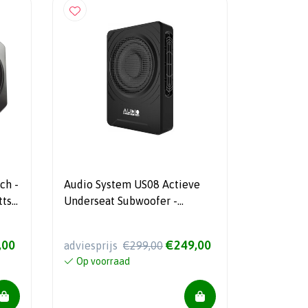
ch -
Audio System US08 Actieve
tts
Underseat Subwoofer -
250/200 Watt RMS - 2 Ohm
,00
€249,00
adviesprijs
€299,00
Op voorraad