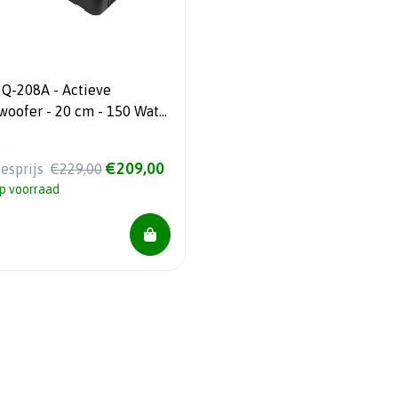
 Q-208A - Actieve
woofer - 20 cm - 150 Watt
S
€209,00
iesprijs
€229,00
p voorraad