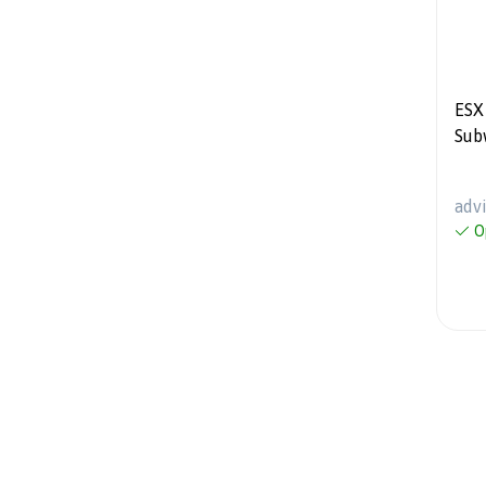
ESX
Sub
RM
adv
O