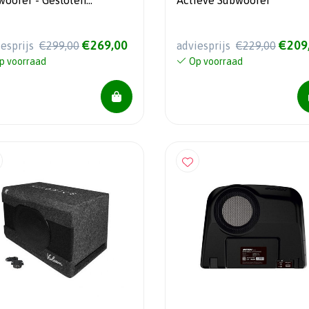
fer - Gesloten
Actieve Subwoofer
ing - 10" - 150 Watt
S
€269,00
€209
iesprijs
€299,00
adviesprijs
€229,00
p voorraad
Op voorraad