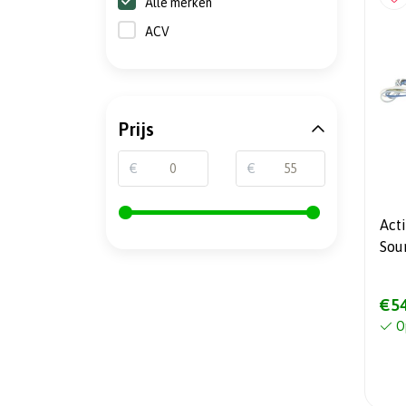
Alle merken
ACV
Prijs
€
€
Act
Sou
A3/
€54
O