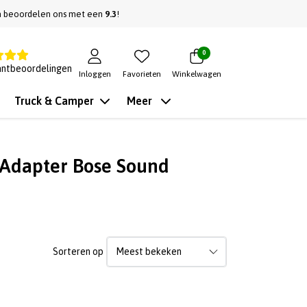
n beoordelen ons met een
9.3
!
0
antbeoordelingen
Inloggen
Favorieten
Winkelwagen
Truck & Camper
Meer
 Adapter Bose Sound
Sorteren op