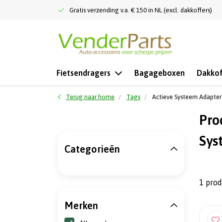
Gratis verzending v.a. € 150 in NL (excl. dakkoffers)
Fietsendragers
Bagageboxen
Dakkof
Terug naar home
Tags
Actieve Systeem Adapter
Pro
Sys
Categorieën
1 pro
Merken