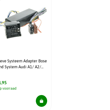
ieve Systeem Adapter Bose
nd System Audi A1/ A2/
 A4/ A5/ Q5/ Q7/ TT
,95
p voorraad