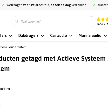
Werkdagen
voor 19:00
besteld,
dezelfde dag
verzonden
Klante
9.3
3667
kl
fers
Dakdragers
Car audio
Marine audio
 Bose Sound System
ducten getagd met Actieve Systeem
tem
ducten