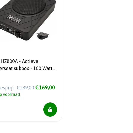
ve
erseat subbox - 100 Watt
S
€169,00
iesprijs
€189,00
p voorraad