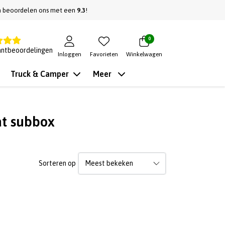
n beoordelen ons met een
9.3
!
0
antbeoordelingen
Inloggen
Favorieten
Winkelwagen
Truck & Camper
Meer
at subbox
Sorteren op