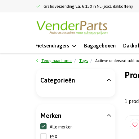
Gratis verzending v.a. € 150 in NL (excl. dakkoffers)
Fietsendragers
Bagageboxen
Dakkof
Terug naar home
Tags
Actieve underseat subbo
Pro
Categorieën
1 pro
Merken
Alle merken
ESX