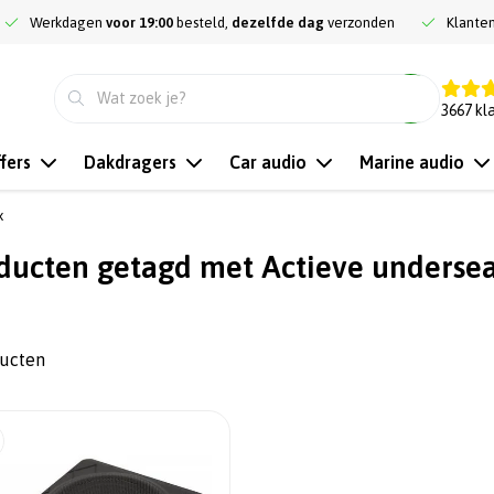
Werkdagen
voor 19:00
besteld,
dezelfde dag
verzonden
Klante
9.3
3667
kl
fers
Dakdragers
Car audio
Marine audio
x
ducten getagd met Actieve underse
ducten