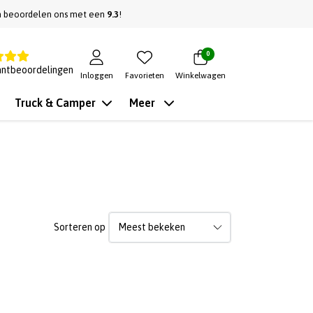
n beoordelen ons met een
9.3
!
0
antbeoordelingen
Inloggen
Favorieten
Winkelwagen
Truck & Camper
Meer
Sorteren op