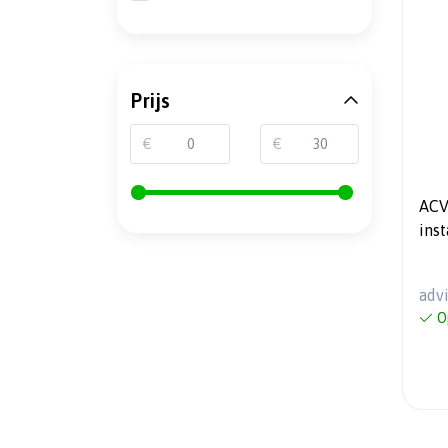
Prijs
€
€
ACV
ins
adv
O