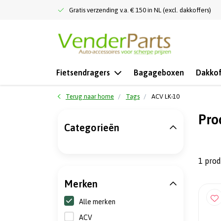
Gratis verzending v.a. € 150 in NL (excl. dakkoffers)
Fietsendragers
Bagageboxen
Dakkof
Terug naar home
Tags
ACV LK-10
Pro
Categorieën
1 pro
Merken
Alle merken
ACV