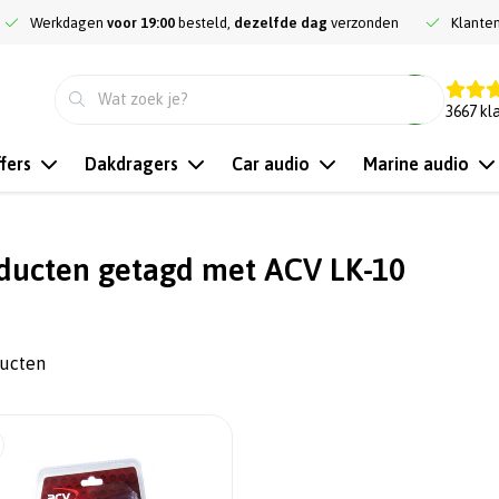
Werkdagen
voor 19:00
besteld,
dezelfde dag
verzonden
Klante
9.3
3667
kl
fers
Dakdragers
Car audio
Marine audio
ducten getagd met ACV LK-10
ducten