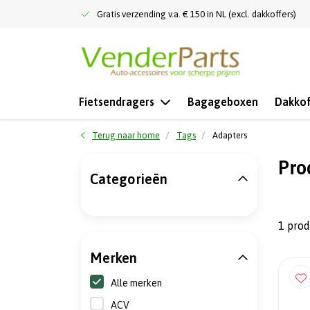
Gratis verzending v.a. € 150 in NL (excl. dakkoffers)
Fietsendragers
Bagageboxen
Dakkof
Terug naar home
Tags
Adapters
Pro
Categorieën
1 pro
Merken
Alle merken
ACV