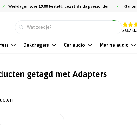
Werkdagen
voor 19:00
besteld,
dezelfde dag
verzonden
Klante
9.3
3667
kl
fers
Dakdragers
Car audio
Marine audio
ducten getagd met Adapters
ducten