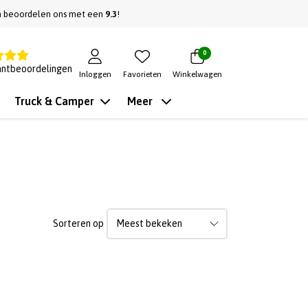
n beoordelen ons met een
9.3
!
0
antbeoordelingen
Inloggen
Favorieten
Winkelwagen
Truck & Camper
Meer
Sorteren op