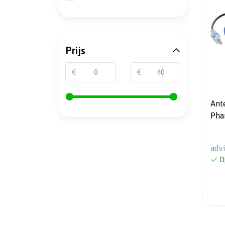
Prijs
€
€
Ant
Pha
> D
adv
O