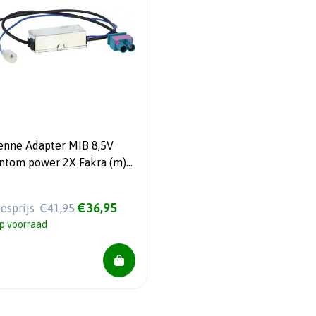
enne Adapter MIB 8,5V
ntom power 2X Fakra (m) -
IN
€36,95
iesprijs
€41,95
p voorraad