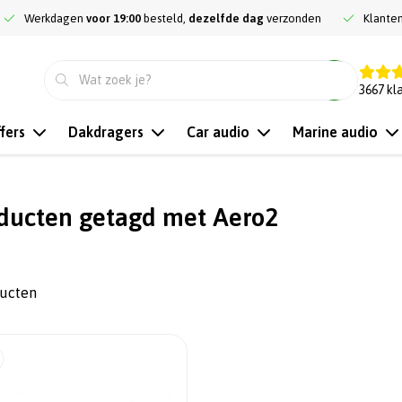
Werkdagen
voor 19:00
besteld,
dezelfde dag
verzonden
Klante
9.3
3667
kl
fers
Dakdragers
Car audio
Marine audio
ducten getagd met Aero2
ducten