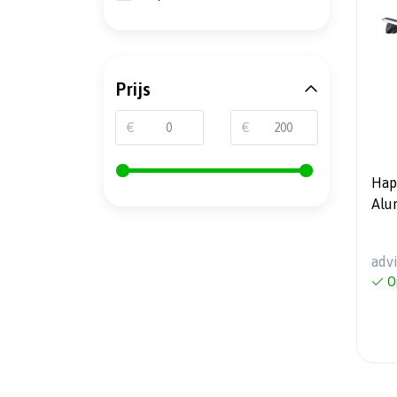
Prijs
€
€
Hap
Alu
adv
O