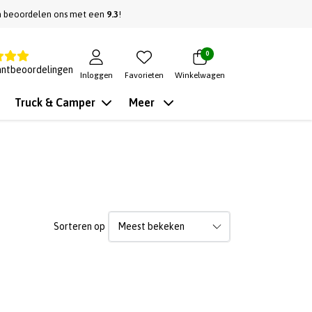
n beoordelen ons met een
9.3
!
0
antbeoordelingen
Inloggen
Favorieten
Winkelwagen
Truck & Camper
Meer
Sorteren op