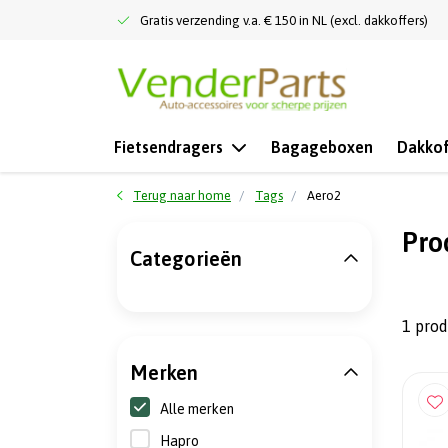
Gratis verzending v.a. € 150 in NL (excl. dakkoffers)
Fietsendragers
Bagageboxen
Dakkof
Terug naar home
Tags
Aero2
Pro
Categorieën
1 pro
Merken
Alle merken
Hapro