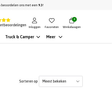
n beoordelen ons met een
9.3
!
0
antbeoordelingen
Inloggen
Favorieten
Winkelwagen
Truck & Camper
Meer
Sorteren op