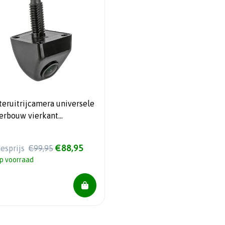
teruitrijcamera universele
erbouw vierkant
m/25,5mm (CV-115N)
€88,95
iesprijs
€99,95
p voorraad