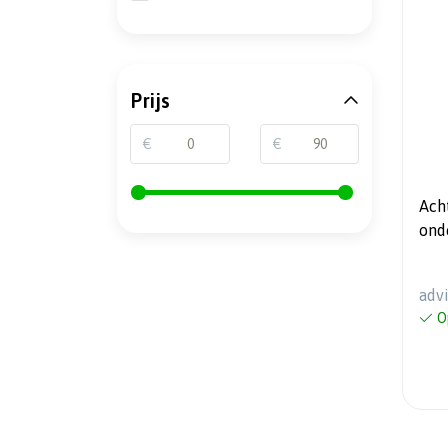
Prijs
€
€
Ach
ond
28m
adv
O